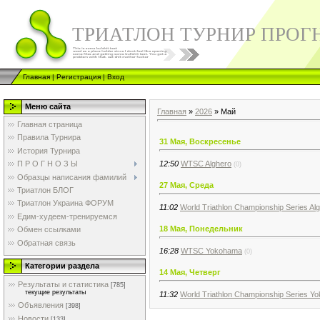
ТРИАТЛОН ТУРНИР ПРОГ
Главная
|
Регистрация
|
Вход
Меню сайта
Главная
»
2026
»
Май
Главная страница
Правила Турнира
31 Мая, Воскресенье
История Турнира
12:50
WTSC Alghero
П Р О Г Н О З Ы
(0)
Образцы написания фамилий
27 Мая, Среда
Триатлон БЛОГ
Триатлон Украина ФОРУМ
11:02
World Triathlon Championship Series Al
Едим-худеем-тренируемся
18 Мая, Понедельник
Обмен ссылками
Обратная связь
16:28
WTSC Yokohama
(0)
Категории раздела
14 Мая, Четверг
Результаты и статистика
[785]
текущие результаты
11:32
World Triathlon Championship Series Y
Объявления
[398]
Новости
[133]