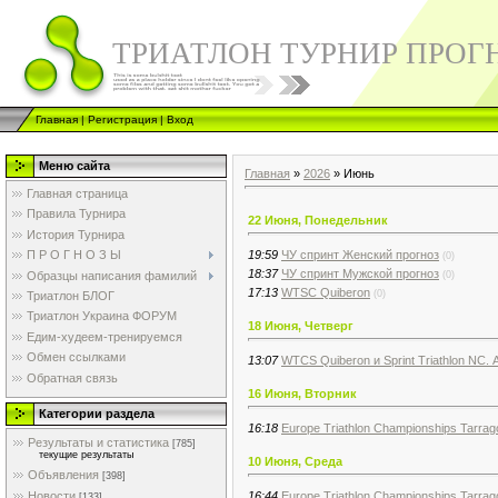
ТРИАТЛОН ТУРНИР ПРОГ
Главная
|
Регистрация
|
Вход
Меню сайта
Главная
»
2026
»
Июнь
Главная страница
Правила Турнира
22 Июня, Понедельник
История Турнира
19:59
ЧУ спринт Женский прогноз
П Р О Г Н О З Ы
(0)
18:37
ЧУ спринт Мужской прогноз
Образцы написания фамилий
(0)
17:13
WTSC Quiberon
(0)
Триатлон БЛОГ
Триатлон Украина ФОРУМ
18 Июня, Четверг
Едим-худеем-тренируемся
Обмен ссылками
13:07
WTCS Quiberon и Sprint Triathlon NC. 
Обратная связь
16 Июня, Вторник
Категории раздела
16:18
Europe Triathlon Championships Tarra
Результаты и статистика
[785]
текущие результаты
10 Июня, Среда
Объявления
[398]
16:44
Europe Triathlon Championships Tarrag
Новости
[133]