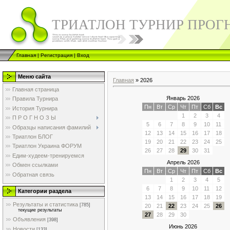
ТРИАТЛОН ТУРНИР ПРОГ
Главная
|
Регистрация
|
Вход
Меню сайта
Главная
»
2026
Главная страница
Январь 2026
Правила Турнира
Пн
Вт
Ср
Чт
Пт
Сб
Вс
История Турнира
1
2
3
4
П Р О Г Н О З Ы
5
6
7
8
9
10
11
Образцы написания фамилий
12
13
14
15
16
17
18
Триатлон БЛОГ
19
20
21
22
23
24
25
Триатлон Украина ФОРУМ
26
27
28
29
30
31
Едим-худеем-тренируемся
Апрель 2026
Обмен ссылками
Пн
Вт
Ср
Чт
Пт
Сб
Вс
Обратная связь
1
2
3
4
5
6
7
8
9
10
11
12
Категории раздела
13
14
15
16
17
18
19
Результаты и статистика
[785]
20
21
22
23
24
25
26
текущие результаты
27
28
29
30
Объявления
[398]
Июнь 2026
Новости
[133]