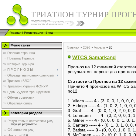
ТРИАТЛОН ТУРНИР ПРОГ
Главная
|
Регистрация
|
Вход
Меню сайта
Главная
»
2026
»
Апрель
»
26
Главная страница
WTCS Samarkand
Правила Турнира
История Турнира
Прогноз на 12 фамилий стартовал
П Р О Г Н О З Ы
результатов. первые два прогноз
Образцы написания фамилий
Триатлон БЛОГ
Cтатистика Прогноз на 12 фам
Принято
4
прогнозов на WTCS Sa
Триатлон Украина ФОРУМ
по12
Едим-худеем-тренируемся
Обмен ссылками
1. Vilaca -----
4
- (3, 0, 0, 1, 0, 0, 0, 
Обратная связь
2. Hidalgo -----
4
- (1, 0, 2, 1, 0, 0, 0
3. Graf -----
4
- (0, 0, 1, 0, 2, 0, 0, 0,
Категории раздела
4. Lehmann -----
4
- (0, 2, 0, 0, 1, 1,
5. Milner -----
4
- (0, 0, 0, 0, 1, 0, 1, 
Результаты и статистика
[785]
текущие результаты
6. Cantero -----
4
- (0, 1, 0, 1, 0, 0, 
7. Batista -----
3
- (0, 0, 0, 1, 0, 0, 1,
Объявления
[397]
8. McQueen -----
2
- (0, 0, 1, 0, 0, 0
Новости
[133]