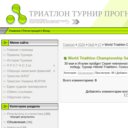
ТРИАТЛОН ТУРНИР ПРОГ
Главная
|
Регистрация
|
Вход
Меню сайта
Главная
»
2026
»
Май
»
27
» World Triathlon 
Главная страница
Правила Турнира
World Triathlon Championship Se
История Турнира
30 мая в Италии пройдет Серия чемпионата
П Р О Г Н О З Ы
победу. Турнир «World Triathlon». Гол
Образцы написания фамилий
Категория
:
Объявления
|
Просмотров
: 88 |
Добавил
Триатлон БЛОГ
Всего комментариев
:
0
Триатлон Украина ФОРУМ
Едим-худеем-тренируемся
Добавлять комментарии могу
Обмен ссылками
[
Р
Обратная связь
Категории раздела
Результаты и статистика
[785]
текущие результаты
Объявления
[398]
Новости
[133]