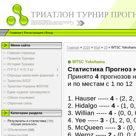
ТРИАТЛОН ТУРНИР ПРОГ
Главная
|
Регистрация
|
Вход
Меню сайта
Главная
»
2026
»
Май
»
18
» WTSC Yokoham
Главная страница
Правила Турнира
WTSC Yokohama
История Турнира
Cтатистика Прогноз 
П Р О Г Н О З Ы
Принято
4
прогнозов
Образцы написания фамилий
Триатлон БЛОГ
и по местам с 1 по 12
Триатлон Украина ФОРУМ
Едим-худеем-тренируемся
1. Hauser -----
4
- (2, 2, 
Обмен ссылками
Обратная связь
2. Hidalgo -----
4
- (1, 0,
3. Willian -----
4
- (0, 0, 
Категории раздела
4. Yee -----
3
- (1, 2, 0, 0
Результаты и статистика
[785]
текущие результаты
5. McQueen -----
3
- (0, 
Объявления
[398]
6. Wernz -----
2
- (0, 0, 
Новости
[133]