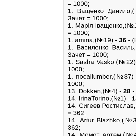
= 1000;
1. Ващенко Данило
Зачет = 1000;
1. Марія Іващенко,(№
= 1000;
1. amina,(№19) -
36
- (
1. Василенко Васил
Зачет = 1000;
1. Sasha Vasko,(№22
1000;
1. nocallumber,(№37)
1000;
13. Dokken,(№4) -
28
-
14. IrinaTorino,(№1) -
1
14. Сигеев Ростислав
= 362;
14. Artur Blazhko,(№
362;
14. Момот Артем,(№