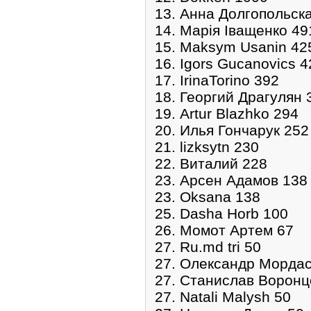
13. Анна Долгопольск
14. Марія Іващенко 49
15. Maksym Usanin 42
16. Igors Gucanovics 4
17. IrinaTorino 392
18. Георгий Драгулян 
19. Artur Blazhko 294
20. Илья Гончарук 252
21. lizksytn 230
22. Виталий 228
23. Арсен Адамов 138
23. Oksana 138
25. Dasha Horb 100
26. Момот Артем 67
27. Ru.md tri 50
27. Олександр Мордас
27. Станислав Воронц
27. Natali Malysh 50