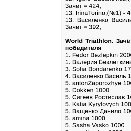
Зачет = 424;
13. IrinaTorino,(№1) -
4
13. Василенко Васи
Зачет = 392;
World Triathlon. Зач
победителя
1. Fedor Bezlepkin 200
1. Валерия Безлепкин
3. Sofia Bondarenko 1
4. Василенко Василь 
5. antonZaporozhye 10
5. Dokken 1000
5. Сигеев Ростислав 
5. Katia Kyrylovych 10
5. Ващенко Данило 10
5. amina 1000
5. Sasha Vasko 1000