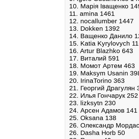
10. Марія Іващенко 14
11. amina 1461
12. nocallumber 1447
13. Dokken 1392
14. Ващенко Данило 1
15. Katia Kyrylovych 1
16. Artur Blazhko 643
17. Виталий 591
18. Момот Артем 463
19. Maksym Usanin 39
20. IrinaTorino 363
21. Георгий Драгулян 
22. Илья Гончарук 252
23. lizksytn 230
24. Арсен Адамов 141
25. Oksana 138
26. Олександр Мордас
26. Dasha Horb 50