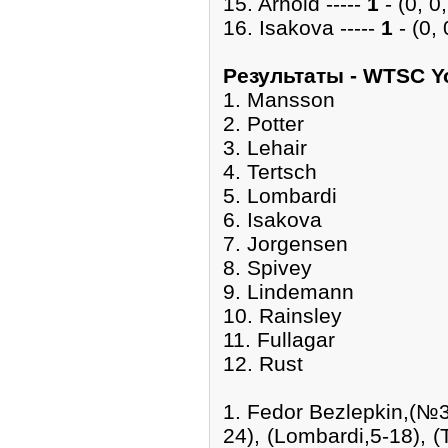
15. Arnold -----
1
- (0, 0,
16. Isakova -----
1
- (0, 
Pезультаты - WTSC 
1. Mansson
2. Potter
3. Lehair
4. Tertsch
5. Lombardi
6. Isakova
7. Jorgensen
8. Spivey
9. Lindemann
10. Rainsley
11. Fullagar
12. Rust
1. Fedor Bezlepkin,(№3
24), (Lombardi,5-18), (