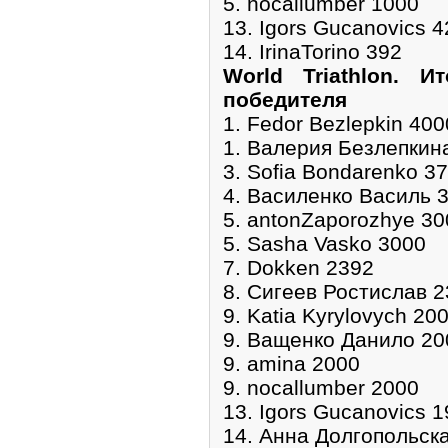
5. nocallumber 1000
13. Igors Gucanovics 4
14. IrinaTorino 392
World Triathlon. И
победителя
1. Fedor Bezlepkin 400
1. Валерия Безлепкин
3. Sofia Bondarenko 3
4. Василенко Василь 
5. antonZaporozhye 30
5. Sasha Vasko 3000
7. Dokken 2392
8. Сигеев Ростислав 
9. Katia Kyrylovych 20
9. Ващенко Данило 20
9. amina 2000
9. nocallumber 2000
13. Igors Gucanovics 
14. Анна Долгопольск