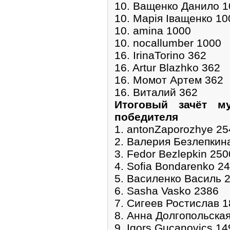
10. Ващенко Данило 1
10. Марія Іващенко 10
10. amina 1000
10. nocallumber 1000
16. IrinaTorino 362
16. Artur Blazhko 362
16. Момот Артем 362
16. Виталий 362
Итоговый зачёт м
победителя
1. antonZaporozhye 25
2. Валерия Безлепкин
3. Fedor Bezlepkin 250
4. Sofia Bondarenko 2
5. Василенко Василь 
6. Sasha Vasko 2386
7. Сигеев Ростислав 
8. Анна Долгопольска
9. Igors Gucanovics 14