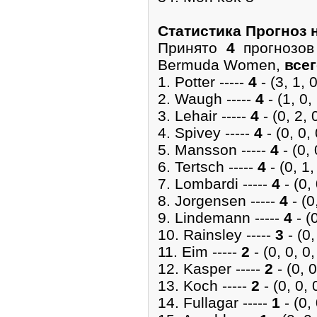
Cтатистика Прогноз 
Принято
4
прогнозов
Bermuda Women,
все
1. Potter -----
4
- (3, 1, 0
2. Waugh -----
4
- (1, 0, 
3. Lehair -----
4
- (0, 2, 0
4. Spivey -----
4
- (0, 0, 
5. Mansson -----
4
- (0, 
6. Tertsch -----
4
- (0, 1,
7. Lombardi -----
4
- (0, 
8. Jorgensen -----
4
- (0,
9. Lindemann -----
4
- (0
10. Rainsley -----
3
- (0,
11. Eim -----
2
- (0, 0, 0,
12. Kasper -----
2
- (0, 0
13. Koch -----
2
- (0, 0, 0
14. Fullagar -----
1
- (0, 