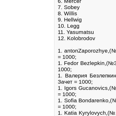
6. Mercer
7. Sobey
8. Willis
9. Hellwig
10. Legg
11. Yasumatsu
12. Kolobrodov
1. antonZaporozhye,(
= 1000;
1. Fedor Bezlepkin,(№
1000;
1. Валерия Безлепки
Зачет = 1000;
1. Igors Gucanovics,(
= 1000;
1. Sofia Bondarenko,(
= 1000;
1. Katia Kyrylovych,(№