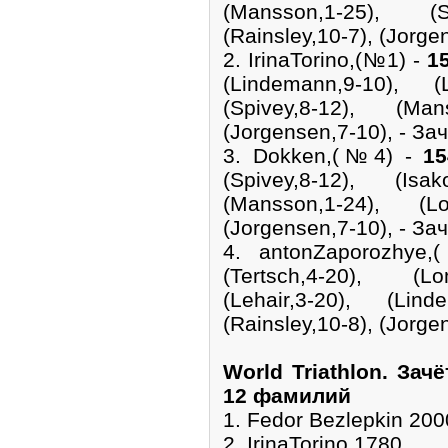
(Mansson,1-25), (Sp
(Rainsley,10-7), (Jorge
2. IrinaTorino,(№1) -
1
(Lindemann,9-10), (L
(Spivey,8-12), (Mans
(Jorgensen,7-10), - Зач
3. Dokken,(№4) -
15
(Spivey,8-12), (Isak
(Mansson,1-24), (Lom
(Jorgensen,7-10), - Зач
4. antonZaporozhy
(Tertsch,4-20), (Lo
(Lehair,3-20), (Lind
(Rainsley,10-8), (Jorge
World Triathlon. Зач
12 фамилий
1. Fedor Bezlepkin 200
2. IrinaTorino 1780