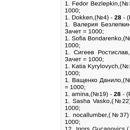
1. Fedor Bezlepkin,(№
1000;
1. Dokken,(№4) -
28
- (
1. Валерия Безлепк
Зачет = 1000;
1. Sofia Bondarenko,(
1000;
1. Сигеев Ростисла
Зачет = 1000;
1. Katia Kyrylovych,(№
1000;
1. Ващенко Данило,(
= 1000;
1. amina,(№19) -
28
- (
1. Sasha Vasko,(№22
1000;
1. nocallumber,(№37
1000;
12. Igors Gucanovics