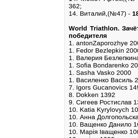
362;
14. Виталий,(№47) -
1
World Triathlon. Зач
победителя
1. antonZaporozhye 20
1. Fedor Bezlepkin 200
1. Валерия Безлепкин
1. Sofia Bondarenko 2
1. Sasha Vasko 2000
1. Василенко Василь 
7. Igors Gucanovics 14
8. Dokken 1392
9. Сигеев Ростислав 
10. Katia Kyrylovych 1
10. Анна Долгопольск
10. Ващенко Данило 1
10. Марія Іващенко 10