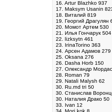
16. Artur Blazhko 937
17. Maksym Usanin 82
18. Виталий 819
19. Георгий Драгулян 
20. Момот Артем 530
21. Илья Гончарук 504
22. lizksytn 461
23. IrinaTorino 363
24. Арсен Адамов 279
25. Oksana 276
26. Dasha Horb 150
27. Олександр Мордас
28. Roman 79
29. Natali Malysh 62
30. Ru.md tri 50
30. Станислав Воронц
30. Наталия Драко 50
33. Ivan 12
34. Mori kok 8