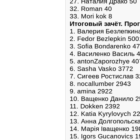
27. Наталия Драко 50
32. Roman 40
33. Mori kok 8
Итоговый зачёт. Про
1. Валерия Безлепкин
2. Fedor Bezlepkin 500
3. Sofia Bondarenko 4
4. Василенко Василь 
5. antonZaporozhye 40
6. Sasha Vasko 3772
7. Сигеев Ростислав 
8. nocallumber 2943
9. amina 2922
10. Ващенко Данило 2
11. Dokken 2392
12. Katia Kyrylovych 2
13. Анна Долгопольск
14. Марія Іващенко 19
15. Igors Gucanovics 