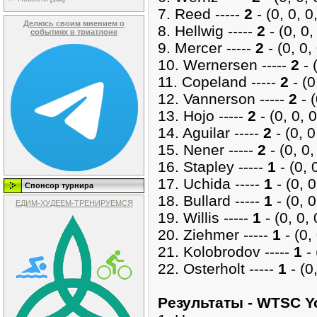
7. Reed -----
2
- (0, 0, 0,
Делюсь своим мнением о
8. Hellwig -----
2
- (0, 0, 
событиях в триатлоне
9. Mercer -----
2
- (0, 0, 
10. Wernersen -----
2
- (
11. Copeland -----
2
- (0
12. Vannerson -----
2
- (
13. Hojo -----
2
- (0, 0, 0
14. Aguilar -----
2
- (0, 0
15. Nener -----
2
- (0, 0,
16. Stapley -----
1
- (0, 0
17. Uchida -----
1
- (0, 0
Спонсор турнира
18. Bullard -----
1
- (0, 0
ЕДИМ-ХУДЕЕМ-ТРЕНИРУЕМСЯ
19. Willis -----
1
- (0, 0, 
20. Ziehmer -----
1
- (0, 
21. Kolobrodov -----
1
- 
22. Osterholt -----
1
- (0,
Pезультаты - WTSC 