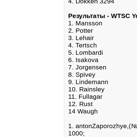
4. Dokken 3294
Pезультаты - WTSC 
1. Mansson
2. Potter
3. Lehair
4. Tertsch
5. Lombardi
6. Isakova
7. Jorgensen
8. Spivey
9. Lindemann
10. Rainsley
11. Fullagar
12. Rust
14 Waugh
1. antonZaporozhye,(
1000;