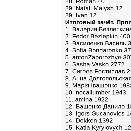
28. Roman 40
29. Natali Malysh 12
29. Ivan 12
Итоговый зачёт. Про
1. Валерия Безлепкин
2. Fedor Bezlepkin 400
3. Василенко Василь 
4. Sofia Bondarenko 3
5. antonZaporozhye 30
6. Sasha Vasko 2772
7. Сигеев Ростислав 
8. Анна Долгопольска
9. Марія Іващенко 198
10. nocallumber 1943
11. amina 1922
12. Ващенко Данило 1
13. Igors Gucanovics 
14. Dokken 1392
15. Katia Kyrylovych 1