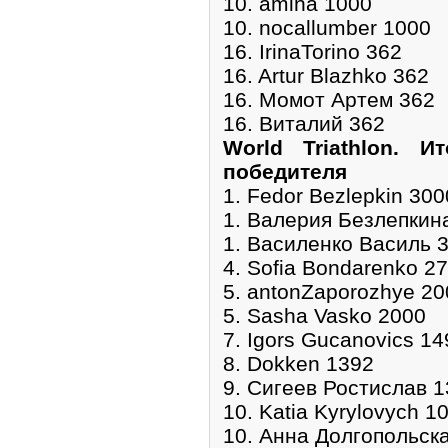
10. amina 1000
10. nocallumber 1000
16. IrinaTorino 362
16. Artur Blazhko 362
16. Момот Артем 362
16. Виталий 362
World Triathlon. И
победителя
1. Fedor Bezlepkin 300
1. Валерия Безлепкин
1. Василенко Василь 
4. Sofia Bondarenko 2
5. antonZaporozhye 20
5. Sasha Vasko 2000
7. Igors Gucanovics 14
8. Dokken 1392
9. Сигеев Ростислав 
10. Katia Kyrylovych 1
10. Анна Долгопольск