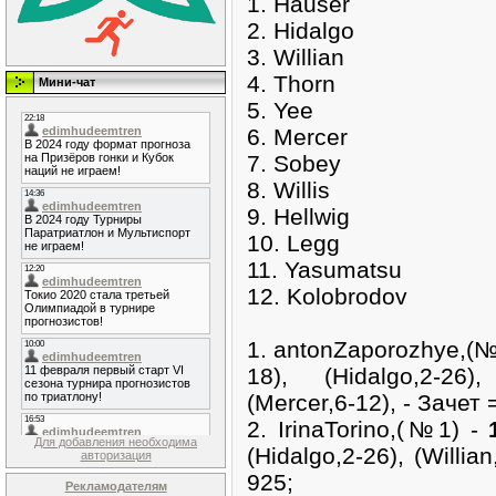
1. Hauser
2. Hidalgo
3. Willian
4. Thorn
Мини-чат
5. Yee
6. Mercer
7. Sobey
8. Willis
9. Hellwig
10. Legg
11. Yasumatsu
12. Kolobrodov
1. antonZaporozhye,(№
18), (Hidalgo,2-26), 
(Mercer,6-12), - Зачет 
2. IrinaTorino,(№1) -
Для добавления необходима
(Hidalgo,2-26), (Willia
авторизация
925;
Рекламодателям