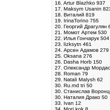
16. Artur Blazhko 937
17. Maksym Usanin 82
18. Виталий 819
19. IrinaTorino 755
20. Георгий Драгулян 
21. Момот Артем 530
22. Илья Гончарук 504
23. lizksytn 461
24. Арсен Адамов 279
25. Oksana 276
26. Dasha Horb 150
27. Олександр Мордас
28. Roman 79
29. Natali Malysh 62
30. Ru.md tri 50
30. Станислав Воронц
30. Наталия Драко 50
33. Ivan 12
34. Mori kok 8