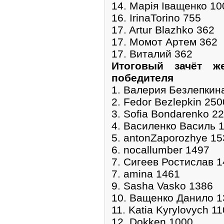
14. Марія Іващенко 10
16. IrinaTorino 755
17. Artur Blazhko 362
17. Момот Артем 362
17. Виталий 362
Итоговый зачёт ж
победителя
1. Валерия Безлепкин
2. Fedor Bezlepkin 250
3. Sofia Bondarenko 2
4. Василенко Василь 
5. antonZaporozhye 15
6. nocallumber 1497
7. Сигеев Ростислав 
7. amina 1461
9. Sasha Vasko 1386
10. Ващенко Данило 1
11. Katia Kyrylovych 1
12. Dokken 1000