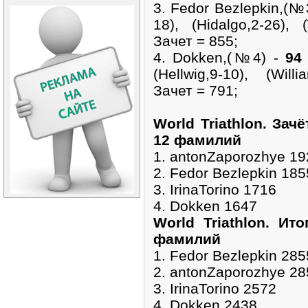
3. Fedor Bezlepkin,(№
18), (Hidalgo,2-26), (
Зачет = 855;
4. Dokken,(№4) -
94
(Hellwig,9-10), (Will
Зачет = 791;
World Triathlon. Зач
12 фамилий
1. antonZaporozhye 19
2. Fedor Bezlepkin 185
3. IrinaTorino 1716
4. Dokken 1647
World Triathlon. Ит
фамилий
1. Fedor Bezlepkin 285
2. antonZaporozhye 28
3. IrinaTorino 2572
4. Dokken 2438