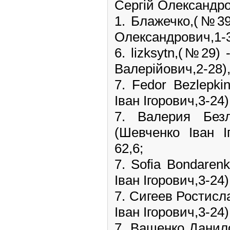
Сергій Олександров
1. Блажечко,(№3
Олександрович,1-36
6. lizksytn,(№29) 
Валерійович,2-28), 
7. Fedor Bezlepk
Іван Ігорович,3-24)
7. Валерия Бе
(Шевченко Іван І
62,6;
7. Sofia Bondare
Іван Ігорович,3-24)
7. Сигеев Ростисл
Іван Ігорович,3-24)
7. Ващенко Данил