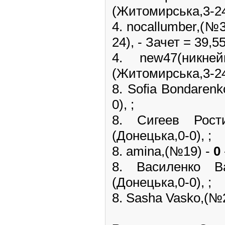
(Житомирська,3-24)
4. nocallumber,(№
24), - Зачет = 39,55
4. new47(ник
(Житомирська,3-24)
8. Sofia Bondaren
0), ;
8. Сигеев Ро
(Донецька,0-0), ;
8. amina,(№19) -
0
8. Василенко
(Донецька,0-0), ;
8. Sasha Vasko,(№