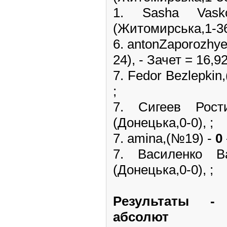
1. Sasha V
(Житомирська,1-36)
6. antonZaporozhy
24), - Зачет = 16,9
7. Fedor Bezlepkin
;
7. Сигеев Ро
(Донецька,0-0), ;
7. amina,(№19) -
0
7. Василенко
(Донецька,0-0), ;
Pезультаты -
абсолют