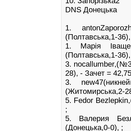
10. Запорізька2
DNS Донецька
1. antonZapo
(Полтавська,1-36), 
1. Марія Іва
(Полтавська,1-36), 
3. nocallumber,(№
28), - Зачет = 42,75
3. new47(ник
(Житомирська,2-28)
5. Fedor Bezlepkin
;
5. Валерия Бе
(Донецька,0-0), ;