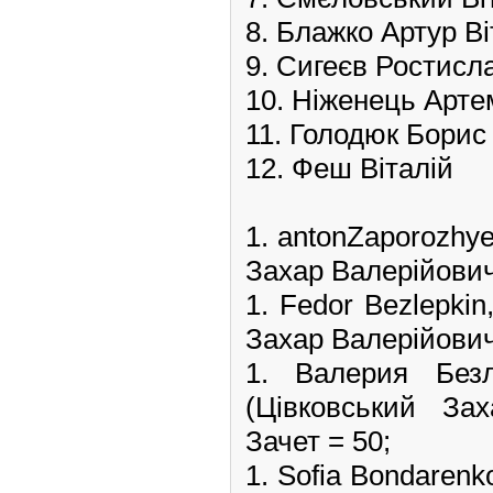
8. Блажко Артур В
9. Сигеєв Ростисл
10. Ніженець Арт
11. Голодюк Борис
12. Феш Віталій
1. antonZaporozhy
Захар Валерійович,
1. Fedor Bezlepki
Захар Валерійович,
1. Валерия Бе
(Цівковський Зах
Зачет = 50;
1. Sofia Bondarenk