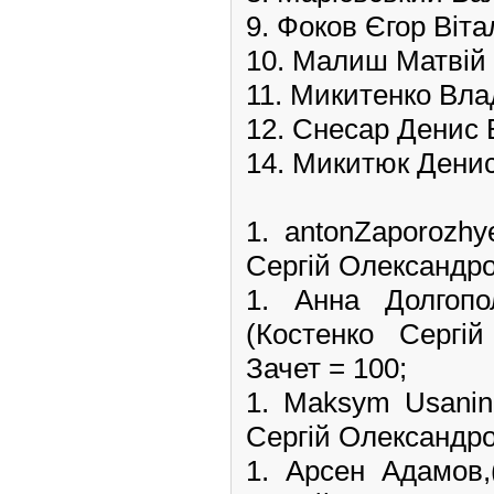
9. Фоков Єгор Віта
10. Малиш Матвій
11. Микитенко Вла
12. Снесар Денис 
14. Микитюк Дени
1. antonZaporozh
Сергій Олександров
1. Анна Долго
(Костенко Сергій
Зачет = 100;
1. Maksym Usani
Сергій Олександров
1. Арсен Адамо