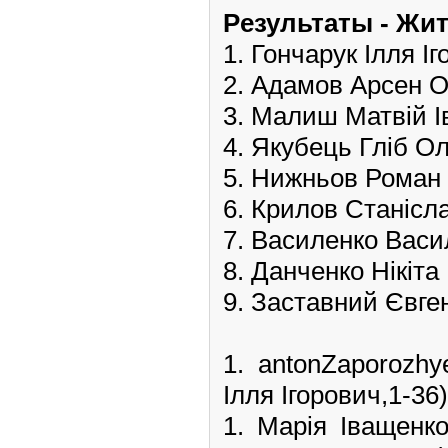
Pезультаты - Ж
1. Гончарук Ілля І
2. Адамов Арсен 
3. Малиш Матвій І
4. Якубець Гліб О
5. Нижньов Роман
6. Крилов Станіс
7. Василенко Васи
8. Данченко Нікіт
9. Заставний Євге
1. antonZaporoz
Ілля Ігорович,1-36)
1. Марія Іващен