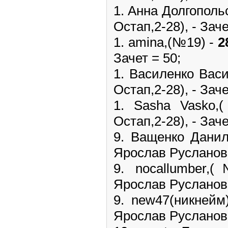
1. Анна Долгополь
Остап,2-28), - Заче
1. amina,(№19) -
2
Зачет = 50;
1. Василенко Вас
Остап,2-28), - Заче
1. Sasha Vasko
Остап,2-28), - Заче
9. Ващенко Дани
Ярослав Русланович
9. nocallumber
Ярослав Русланович
9. new47(никней
Ярослав Русланович