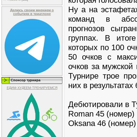
Ну а на эстафета
Делюсь своим мнением о
событиях в триатлоне
команд в абсо
прогнозов сыгра
группах. В итог
которых по 100 оч
50 очков с макс
очков за мужской
Турнире трое про
Спонсор турнира
них в результатах
ЕДИМ-ХУДЕЕМ-ТРЕНИРУЕМСЯ
Дебютировали в Т
Roman 45 (номер)
Oksana 46 (номер)