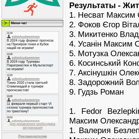
Pезультаты - Жи
1. Несват Максим
2. Фоков Єгор Віта
Мини-чат
3. Микитенко Влад
4. Усанін Максим 
5. Мотузка Олекса
6. Косинський Ко
7. Аксінушкін Олек
8. Задорожний Во
9. Гудзь Роман
1. Fedor Bezlep
Максим Олександро
Для добавления необходима
1. Валерия Безле
авторизация
Рекламодателям