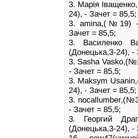
3. Марія Іващенко
24), - Зачет = 85,5;
3. amina,(№19)
Зачет = 85,5;
3. Василенко
(Донецька,3-24), - 
3. Sasha Vasko,(№
- Зачет = 85,5;
3. Maksym Usanin
24), - Зачет = 85,5;
3. nocallumber,(№
- Зачет = 85,5;
3. Георгий Др
(Донецька,3-24), - 
16. new47(ни