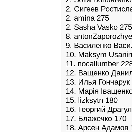
2. Сигеев Ростисл
2. amina 275
2. Sasha Vasko 275
8. antonZaporozhye
9. Василенко Васи
10. Maksym Usanin
11. nocallumber 22
12. Ващенко Дани
13. Илья Гончарук
14. Марія Іващенк
15. lizksytn 180
16. Георгий Драгу
17. Блажечко 170
18. Арсен Адамов 