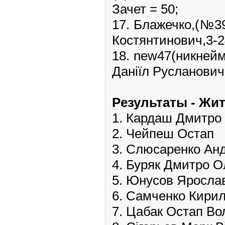
Зачет = 50;
17. Блажечко,(№3
Костянтинович,3-24
18. new47(никней
Даніїл Русланович,
Pезультаты - Жи
1. Кардаш Дмитро
2. Чейпеш Остап
3. Слюсаренко Анд
4. Буряк Дмитро 
5. Юнусов Яросла
6. Самченко Кири
7. Цабак Остап В