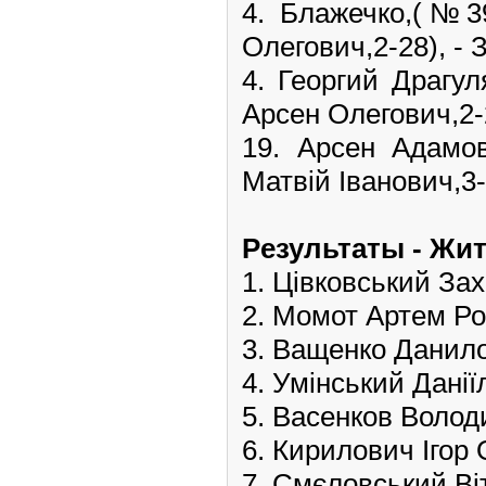
4. Блажечко,(№3
Олегович,2-28), - З
4. Георгий Драгу
Арсен Олегович,2-2
19. Арсен Адам
Матвій Іванович,3-2
Pезультаты - Жи
1. Цівковський За
2. Момот Артем Р
3. Ващенко Данил
4. Умінський Дані
5. Васенков Воло
6. Кирилович Ігор
7. Смєловський Ві