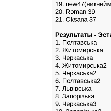
19. new47(никнейм
20. Roman 39
21. Oksana 37
Pезультаты - Эс
1. Полтавська
2. Житомирська
3. Черкаська
4. Житомирська2
5. Черкаська2
6. Полтавська2
7. Львівська
8. Запорізька
9. Черкаська3