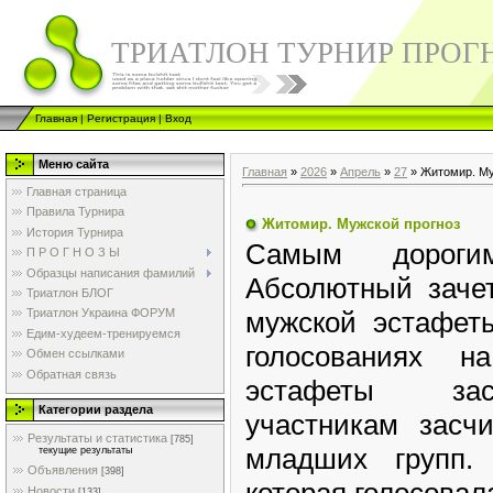
ТРИАТЛОН ТУРНИР ПРОГ
Главная
|
Регистрация
|
Вход
Меню сайта
Главная
»
2026
»
Апрель
»
27
» Житомир. Му
Главная страница
Правила Турнира
Житомир. Мужской прогноз
История Турнира
Самым дороги
П Р О Г Н О З Ы
Образцы написания фамилий
Абсолютный заче
Триатлон БЛОГ
мужской эстафет
Триатлон Украина ФОРУМ
Едим-худеем-тренируемся
голосованиях 
Обмен ссылками
Обратная связь
эстафеты зас
Категории раздела
участникам засч
Результаты и статистика
[785]
младших групп.
текущие результаты
Объявления
[398]
которая голосовал
Новости
[133]