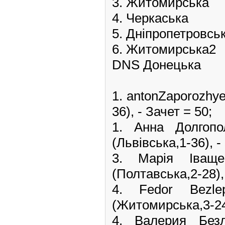
3. Житомирська
4. Черкаська
5. Дніпропетровсь
6. Житомирська2
DNS Донецька
1. antonZaporozhy
36), - Зачет = 50;
1. Анна Долго
(Львівська,1-36), -
3. Марія Іва
(Полтавська,2-28), 
4. Fedor Bez
(Житомирська,3-24)
4. Валерия Бе