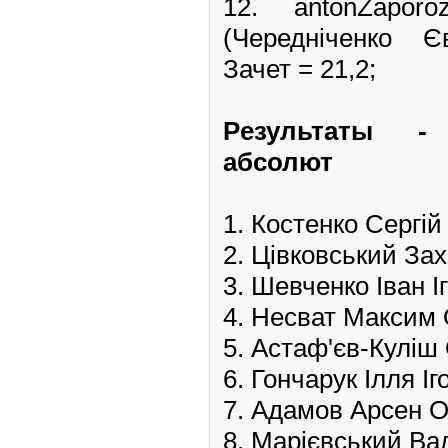
12. antonZap
(Чередніченко Є
Зачет = 21,2;
Pезультаты 
абсолют
1. Костенко Сергі
2. Цівковський За
3. Шевченко Іван І
4. Несват Максим
5. Астаф'єв-Куліш
6. Гончарук Ілля І
7. Адамов Арсен 
8. Марієвський В