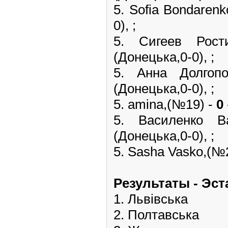
5. Sofia Bondaren
0), ;
5. Сигеев Ро
(Донецька,0-0), ;
5. Анна Долго
(Донецька,0-0), ;
5. amina,(№19) -
0
5. Василенко
(Донецька,0-0), ;
5. Sasha Vasko,(№
Pезультаты - Эс
1. Львівська
2. Полтавська