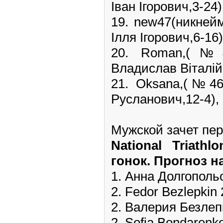
Іван Ігорович,3-24)
19. new47(никней
Ілля Ігорович,6-16)
20. Roman,(
Владислав Віталійо
21. Oksana,(№4
Русланович,12-4), 
Мужской зачет пер
National Triath
гонок. Прогноз н
1. Анна Долгополь
2. Fedor Bezlepkin
2. Валерия Безлеп
2. Sofia Bondarenk