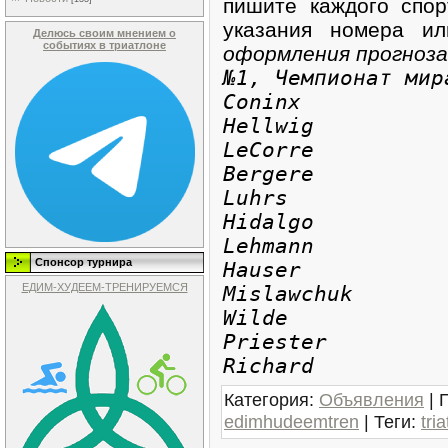
пишите каждого спор
указания номера и
Делюсь своим мнением о
событиях в триатлоне
оформления прогноза
№1, Чемпионат мир
Coninx
Hellwig
LeCorre
Bergere
Luhrs
Hidalgo
Lehmann
Спонсор турнира
Hauser
ЕДИМ-ХУДЕЕМ-ТРЕНИРУЕМСЯ
Mislawchuk
Wilde
Priester
Richard
Категория
:
Объявления
|
edimhudeemtren
|
Теги
:
tri