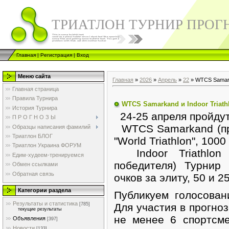
ТРИАТЛОН ТУРНИР ПРОГ
Главная
|
Регистрация
|
Вход
Меню сайта
Главная
»
2026
»
Апрель
»
22
» WTCS Samarka
Главная страница
Правила Турнира
WTCS Samarkand и Indoor Triath
История Турнира
24-25 апреля пройдут
П Р О Г Н О З Ы
WTCS Samarkand (про
Образцы написания фамилий
Триатлон БЛОГ
"World Triathlon", 100
Триатлон Украина ФОРУМ
Indoor Triathlon 
Едим-худеем-тренируемся
победителя) Турнир "
Обмен ссылками
Обратная связь
очков за элиту, 50 и 
Категории раздела
Публикуем голосован
Результаты и статистика
[785]
Для участия в прогно
текущие результаты
не менее 6 спортсме
Объявления
[397]
Новости
[133]