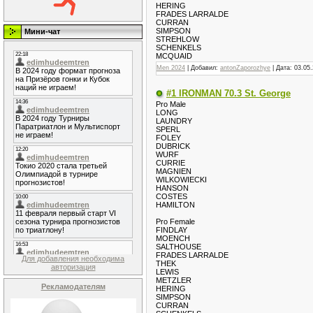
HERING
FRADES LARRALDE
CURRAN
SIMPSON
Мини-чат
STREHLOW
SCHENKELS
MCQUAID
Men 2024
| Добавил:
antonZaporozhye
| Дата:
03.05
#1 IRONMAN 70.3 St. George
Pro Male
LONG
LAUNDRY
SPERL
FOLEY
DUBRICK
WURF
CURRIE
MAGNIEN
WILKOWIECKI
HANSON
COSTES
HAMILTON
Pro Female
FINDLAY
MOENCH
SALTHOUSE
FRADES LARRALDE
Для добавления необходима
THEK
авторизация
LEWIS
METZLER
Рекламодателям
HERING
SIMPSON
CURRAN