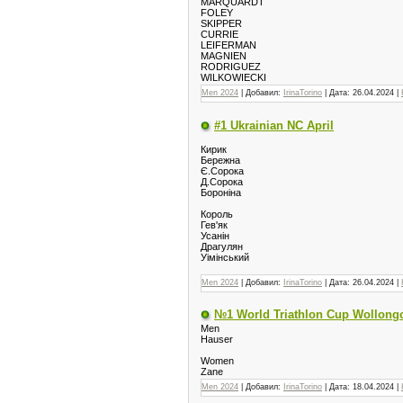
MARQUARDT
FOLEY
SKIPPER
CURRIE
LEIFERMAN
MAGNIEN
RODRIGUEZ
WILKOWIECKI
Men 2024
| Добавил:
IrinaTorino
| Дата:
26.04.2024
|
#1 Ukrainian NC April
Кирик
Бережна
Є.Сорока
Д.Сорока
Бороніна
Король
Гев'як
Усанін
Драгулян
Уімінський
Men 2024
| Добавил:
IrinaTorino
| Дата:
26.04.2024
|
№1 World Triathlon Cup Wollong
Men
Hauser
Women
Zane
Men 2024
| Добавил:
IrinaTorino
| Дата:
18.04.2024
|