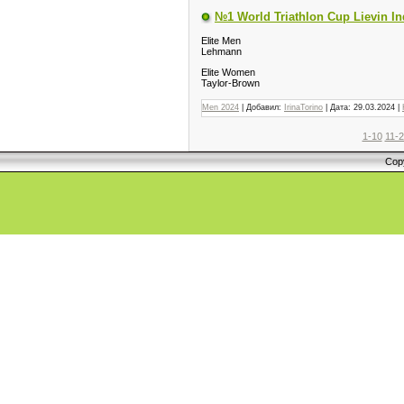
№1 World Triathlon Cup Lievin I
Elite Men
Lehmann
Elite Women
Taylor-Brown
Men 2024
| Добавил:
IrinaTorino
| Дата:
29.03.2024
|
1-10
11-
Cop