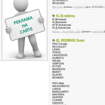
SCHENKELS
MCQUAID
Men 2024
| Добавил:
IrinaTorino
| Дата:
03.05.2024
|
#1 Эстафеты
М Донецкая
Ж Донецкая
Ю М Львовская
Ю Д Львовская
Women + Mixed Relay 2024
| Добавил:
IrinaTorino
| 
#2, IRONMAN Texas
PRO Female
MCCAULEY
LEWIS
STAGE
LANGRIDGE
ALBERTS
WILMS
SIMPSON
RYTER
BRANDON
BERRY
SLATER
BOWKER
PRO Male
WILKOWIECKI
LANGE
MARQUARDT
MAGNIEN
SKIPPER
CURRIE
HANSON