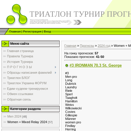
ТРИАТЛОН ТУРНИР ПРОГ
Главная
|
Регистрация
|
Вход
Меню сайта
Главная
»
Прогнозы
»
2024 год
» Women + Mi
Главная страница
На гонку прогнозов
:
57
Правила Турнира
Показано прогнозов
:
41-50
История Турнира
#3 IRONMAN 70.3 St. George
П Р О Г Н О З Ы
Образцы написания фамилий
#3
Men pro
Триатлон БЛОГ
Long
Триатлон Украина ФОРУМ
Dubrick
Laundry
Едим-худеем-тренируемся
Riele
Обмен ссылками
Sperl
Taagholt
Обратная связь
Hamilton
Weiss
Wilkowiecki
Категории раздела
Costes
Gillespie
Men 2024
[48]
Männer
Women + Mixed Relay 2024
women pro
[57]
Findlay
Herring