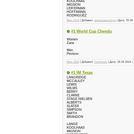
KOOLHAAS
MIGNON
LEIFERMAN
HOFFMANN
RODRIGUEZ
Men 2024
| Добавил:
antonZaporozhye
| Дата:
26.04
#1 World Cup Chendu
Women
Zane
Men
Pevtsov
Men 2024
| Добавил:
IrinaTorino
| Дата:
26.04.2024
|
#1 IM Texas
LANGRIDGE
MCCAULEY
LEWIS
WILMS
BERRY
CLARKE
STAGE NIELSEN
ALBERTS
SLATER
SIMPSON
SMITH
BRANDON
LANGE
KOOLHAAS
MIGNON