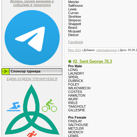
Делюсь своим мнением о
Metzler
событиях в триатлоне
Salthouse
Lewis
Curran
Strehlow
Simpson
Shappell
Beard
Mcquaid
Dietzel
Facebook
Men 2024
| Добавил:
edimhudeemtren
| Дата:
05.05.
#2, Sent George 70.3
Pro Male
LONG
Спонсор турнира
LAUNDRY
SPERL
ЕДИМ-ХУДЕЕМ-ТРЕНИРУЕМСЯ
DUBRICK
FOLEY
WILKOWIECKI
COSTES
HAMILTON
WURF
RIELE
TAAGHOLT
GILLESPIE
Pro Female
FINDLAY
SALTHOUSE
METZLER
MOENCH
LEWIS