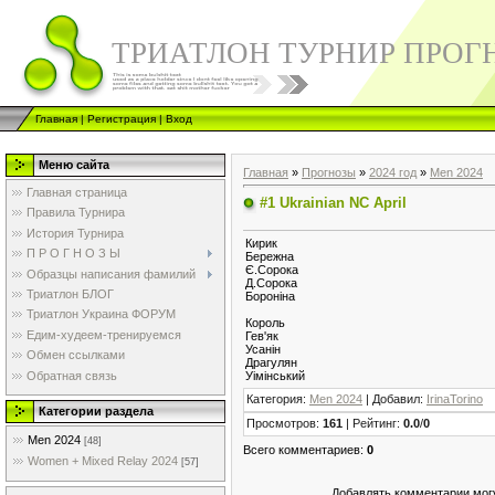
ТРИАТЛОН ТУРНИР ПРОГ
Главная
|
Регистрация
|
Вход
Меню сайта
Главная
»
Прогнозы
»
2024 год
»
Men 2024
Главная страница
#1 Ukrainian NC April
Правила Турнира
История Турнира
Кирик
П Р О Г Н О З Ы
Бережна
Є.Сорока
Образцы написания фамилий
Д.Сорока
Триатлон БЛОГ
Бороніна
Триатлон Украина ФОРУМ
Король
Едим-худеем-тренируемся
Гев'як
Усанін
Обмен ссылками
Драгулян
Обратная связь
Уімінський
Категория
:
Men 2024
|
Добавил
:
IrinaTorino
Категории раздела
Просмотров
:
161
|
Рейтинг
:
0.0
/
0
Men 2024
[48]
Всего комментариев
:
0
Women + Mixed Relay 2024
[57]
Добавлять комментарии могу