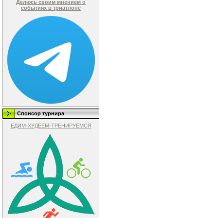
Делюсь своим мнением о
событиях в триатлоне
Спонсор турнира
ЕДИМ-ХУДЕЕМ-ТРЕНИРУЕМСЯ