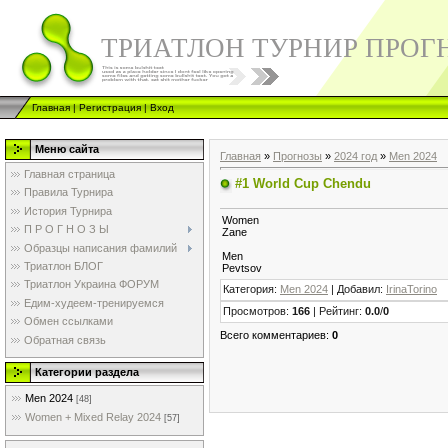
ТРИАТЛОН ТУРНИР ПРОГ
Главная
|
Регистрация
|
Вход
Меню сайта
Главная
»
Прогнозы
»
2024 год
»
Men 2024
Главная страница
#1 World Cup Chendu
Правила Турнира
История Турнира
Women
П Р О Г Н О З Ы
Zane
Образцы написания фамилий
Men
Триатлон БЛОГ
Pevtsov
Триатлон Украина ФОРУМ
Категория
:
Men 2024
|
Добавил
:
IrinaTorino
Едим-худеем-тренируемся
Просмотров
:
166
|
Рейтинг
:
0.0
/
0
Обмен ссылками
Всего комментариев
:
0
Обратная связь
Категории раздела
Men 2024
[48]
Women + Mixed Relay 2024
[57]