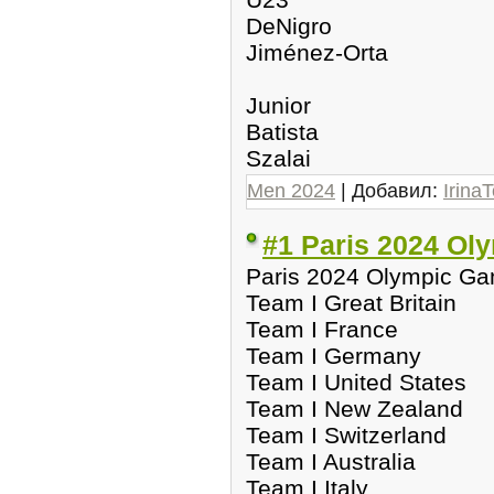
DeNigro
Jiménez-Orta
Junior
Batista
Szalai
Men 2024
| Добавил:
IrinaT
#1 Paris 2024 Ol
Paris 2024 Olympic G
Team I Great Britain
Team I France
Team I Germany
Team I United States
Team I New Zealand
Team I Switzerland
Team I Australia
Team I Italy