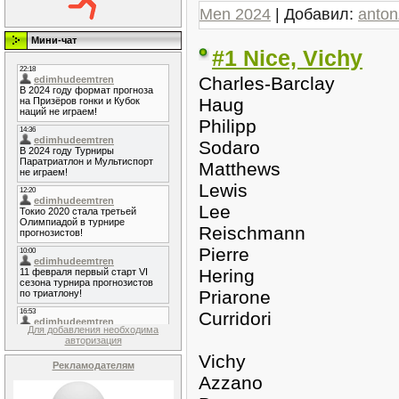
Men 2024
| Добавил:
anto
Мини-чат
#1 Nice, Vichy
Charles-Barclay
Haug
Philipp
Sodaro
Matthews
Lewis
Lee
Reischmann
Pierre
Hering
Priarone
Curridori
Для добавления необходима
авторизация
Vichy
Рекламодателям
Azzano