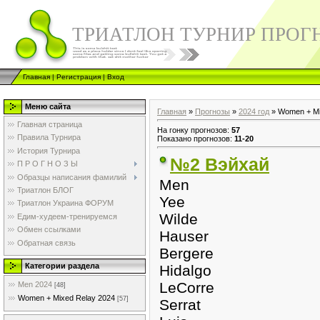
ТРИАТЛОН ТУРНИР ПРОГ
Главная
|
Регистрация
|
Вход
Меню сайта
Главная
»
Прогнозы
»
2024 год
» Women + Mi
Главная страница
На гонку прогнозов
:
57
Правила Турнира
Показано прогнозов
:
11-20
История Турнира
№2 Вэйхай
П Р О Г Н О З Ы
Образцы написания фамилий
Men
Триатлон БЛОГ
Yee
Триатлон Украина ФОРУМ
Wilde
Едим-худеем-тренируемся
Обмен ссылками
Hauser
Обратная связь
Bergere
Категории раздела
Hidalgo
LeCorre
Men 2024
[48]
Women + Mixed Relay 2024
[57]
Serrat