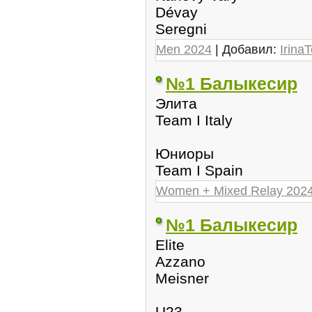
Dévay
Seregni
Men 2024
| Добавил:
IrinaT
№1 Балыкесир
Элита
Team I Italy
Юниоры
Team I Spain
Women + Mixed Relay 202
№1 Балыкесир
Elite
Azzano
Meisner
U23