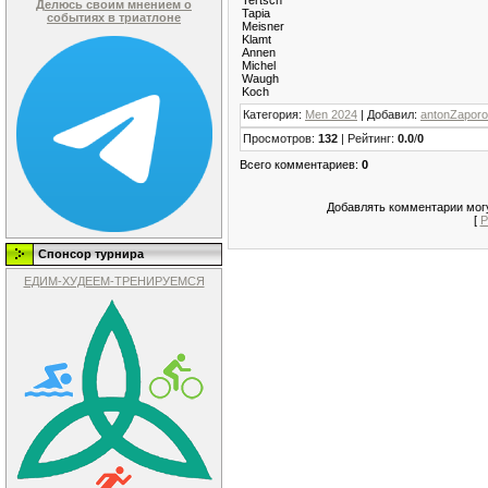
Делюсь своим мнением о
Tapia
событиях в триатлоне
Meisner
Klamt
Annen
Michel
Waugh
Koch
Категория
:
Men 2024
|
Добавил
:
antonZapor
Просмотров
:
132
|
Рейтинг
:
0.0
/
0
Всего комментариев
:
0
Добавлять комментарии могу
[
Р
Спонсор турнира
ЕДИМ-ХУДЕЕМ-ТРЕНИРУЕМСЯ