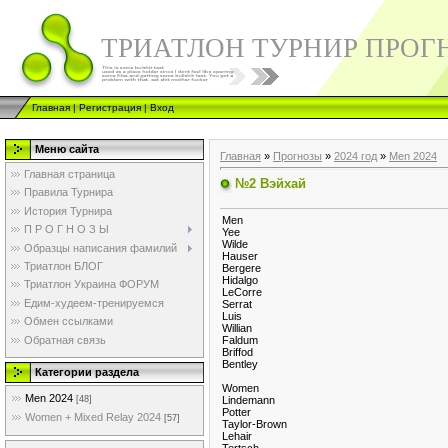
ТРИАТЛОН ТУРНИР ПРОГ
Главная
|
Регистрация
|
Вход
Меню сайта
Главная
»
Прогнозы
»
2024 год
»
Men 2024
Главная страница
№2 Вэйхай
Правила Турнира
История Турнира
Men
П Р О Г Н О З Ы
Yee
Wilde
Образцы написания фамилий
Hauser
Триатлон БЛОГ
Bergere
Hidalgo
Триатлон Украина ФОРУМ
LeCorre
Едим-худеем-тренируемся
Serrat
Luis
Обмен ссылками
Willian
Обратная связь
Faldum
Briffod
Bentley
Категории раздела
Women
Men 2024
Lindemann
[48]
Potter
Women + Mixed Relay 2024
[57]
Taylor-Brown
Lehair
Tertsch