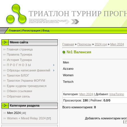
ТРИАТЛОН ТУРНИР ПРОГ
Главная
|
Регистрация
|
Вход
Меню сайта
Главная
»
Прогнозы
»
2024 год
»
Men 2024
Главная страница
№1 Валенсия
Правила Турнира
История Турнира
Men
П Р О Г Н О З Ы
Azzano
Образцы написания фамилий
Women
Триатлон БЛОГ
Триатлон Украина ФОРУМ
Tertsch
Едим-худеем-тренируемся
Обмен ссылками
Категория
:
Men 2024
|
Добавил
:
IrinaTorino
Обратная связь
Просмотров
:
190
|
Рейтинг
:
0.0
/
0
Категории раздела
Всего комментариев
:
0
Men 2024
[48]
Добавлять комментарии могу
Women + Mixed Relay 2024
[57]
[
Р