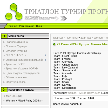
ТРИАТЛОН ТУРНИР ПРОГ
Главная
|
Регистрация
|
Вход
Меню сайта
Главная
»
Прогнозы
»
2024 год
»
Women + Mi
Главная страница
#1 Paris 2024 Olympic Games Mix
Правила Турнира
История Турнира
Paris 2024 Olympic Games Mixed Relay
П Р О Г Н О З Ы
Team I Great Britain
Team I France
Образцы написания фамилий
Team I Germany
Триатлон БЛОГ
Team I United States
Team I New Zealand
Триатлон Украина ФОРУМ
Team I Switzerland
Едим-худеем-тренируемся
Team I Australia
Team I Italy
Обмен ссылками
Team I Portugal
Обратная связь
Team I Spain
Team I Norway
Team I Netherlands
Категории раздела
Категория
:
Women + Mixed Relay 2024
|
Доб
Men 2024
[48]
Просмотров
:
156
|
Рейтинг
:
0.0
/
0
Women + Mixed Relay 2024
[57]
Всего комментариев
:
0