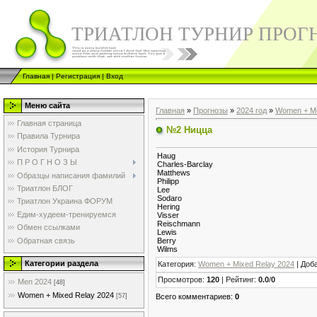
ТРИАТЛОН ТУРНИР ПРОГ
Главная
|
Регистрация
|
Вход
Меню сайта
Главная
»
Прогнозы
»
2024 год
»
Women + Mi
Главная страница
№2 Ницца
Правила Турнира
История Турнира
Haug
П Р О Г Н О З Ы
Charles-Barclay
Matthews
Образцы написания фамилий
Philipp
Триатлон БЛОГ
Lee
Sodaro
Триатлон Украина ФОРУМ
Hering
Едим-худеем-тренируемся
Visser
Reischmann
Обмен ссылками
Lewis
Обратная связь
Berry
Wilms
Категории раздела
Категория
:
Women + Mixed Relay 2024
|
Доб
Просмотров
:
120
|
Рейтинг
:
0.0
/
0
Men 2024
[48]
Women + Mixed Relay 2024
Всего комментариев
:
0
[57]