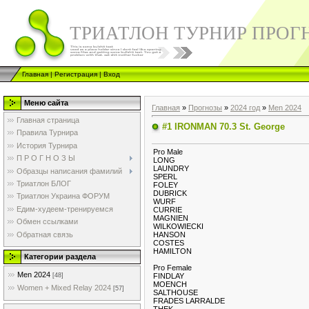
ТРИАТЛОН ТУРНИР ПРОГ
Главная
|
Регистрация
|
Вход
Меню сайта
Главная
»
Прогнозы
»
2024 год
»
Men 2024
Главная страница
#1 IRONMAN 70.3 St. George
Правила Турнира
История Турнира
Pro Male
П Р О Г Н О З Ы
LONG
LAUNDRY
Образцы написания фамилий
SPERL
Триатлон БЛОГ
FOLEY
DUBRICK
Триатлон Украина ФОРУМ
WURF
Едим-худеем-тренируемся
CURRIE
MAGNIEN
Обмен ссылками
WILKOWIECKI
Обратная связь
HANSON
COSTES
HAMILTON
Категории раздела
Pro Female
Men 2024
FINDLAY
[48]
MOENCH
Women + Mixed Relay 2024
[57]
SALTHOUSE
FRADES LARRALDE
THEK