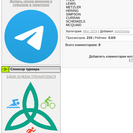
Делюсь своим мнением о
LEWIS
событиях в триатлоне
METZLER
HERING
SIMPSON
CURRAN
SCHENKELS
MCQUAID
Категория
:
Men 2024
|
Добавил
:
IrinaTorino
Просмотров
:
219
|
Рейтинг
:
0.0
/
0
Всего комментариев
:
0
Добавлять комментарии могу
[
Р
Спонсор турнира
ЕДИМ-ХУДЕЕМ-ТРЕНИРУЕМСЯ