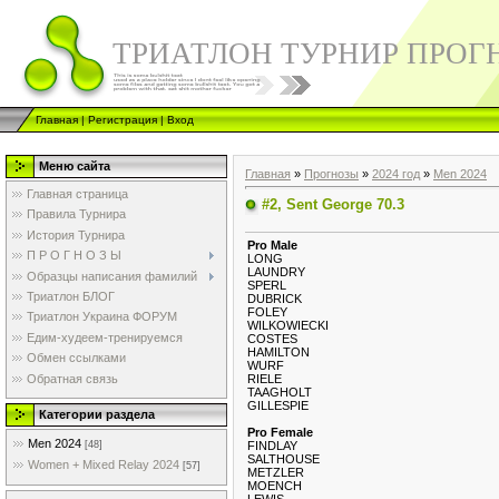
ТРИАТЛОН ТУРНИР ПРОГ
Главная
|
Регистрация
|
Вход
Меню сайта
Главная
»
Прогнозы
»
2024 год
»
Men 2024
Главная страница
#2, Sent George 70.3
Правила Турнира
История Турнира
Pro Male
П Р О Г Н О З Ы
LONG
LAUNDRY
Образцы написания фамилий
SPERL
Триатлон БЛОГ
DUBRICK
FOLEY
Триатлон Украина ФОРУМ
WILKOWIECKI
Едим-худеем-тренируемся
COSTES
HAMILTON
Обмен ссылками
WURF
Обратная связь
RIELE
TAAGHOLT
GILLESPIE
Категории раздела
Pro Female
Men 2024
FINDLAY
[48]
SALTHOUSE
Women + Mixed Relay 2024
[57]
METZLER
MOENCH
LEWIS