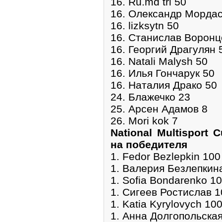
16. Ru.md tri 50
16. Олександр Мордас
16. lizksytn 50
16. Станислав Воронц
16. Георгий Драгулян 
16. Natali Malysh 50
16. Илья Гончарук 50
16. Наталия Драко 50
24. Блажечко 23
25. Арсен Адамов 8
26. Mori kok 7
National Multisport 
на победителя
1. Fedor Bezlepkin 100
1. Валерия Безлепкин
1. Sofia Bondarenko 1
1. Сигеев Ростислав 1
1. Katia Kyrylovych 10
1. Анна Долгопольска