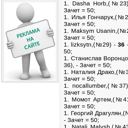
1. Dasha Horb,(№23
Зачет = 50;
1. Илья Гончарук,(№2
Зачет = 50;
1. Maksym Usanin,(№
Зачет = 50;
1. lizksytn,(№29) -
36
-
50;
1. Станислав Воронцо
36), - Зачет = 50;
1. Наталия Драко,(№
Зачет = 50;
1. nocallumber,(№37
Зачет = 50;
1. Момот Артем,(№4
Зачет = 50;
1. Георгий Драгулян,
- Зачет = 50;
1. Natali Malysh,(№4