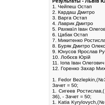
Pезультаты - Львів 
1. Чейпеш Остап
2. Кардаш Дмитро
3. Варга Остап
4. Лаврик Дмитро
5. Рахмаїл Іван Олего
6. Цабак Остап
7. Микитенко Ростисла
8. Буряк Дмитро Олек
9. Юнусов Ярослав Р
10. Лобєєв Юрій
11. Іопа Іван Олегович
12. Горенко Захар Ми
1. Fedor Bezlepkin,(№
Зачет = 50;
1. Сигеев Ростислав
36), - Зачет = 50;
1. Katia Kyrylovych,(№