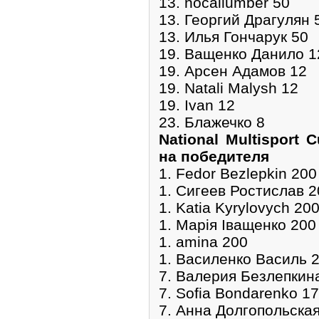
13. nocallumber 50
13. Георгий Драгулян 
13. Илья Гончарук 50
19. Ващенко Данило 1
19. Арсен Адамов 12
19. Natali Malysh 12
19. Ivan 12
23. Блажечко 8
National Multisport 
на победителя
1. Fedor Bezlepkin 200
1. Сигеев Ростислав 2
1. Katia Kyrylovych 20
1. Марія Іващенко 200
1. amina 200
1. Василенко Василь 
7. Валерия Безлепкин
7. Sofia Bondarenko 1
7. Анна Долгопольска