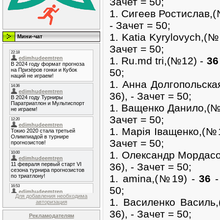
Зачет = 50;
1. Сигеев Ростислав,
- Зачет = 50;
1. Katia Kyrylovych,(№
Мини-чат
Зачет = 50;
1. Ru.md tri,(№12) -
36
50;
1. Анна Долгопольска
36), - Зачет = 50;
1. Ващенко Данило,(№
Зачет = 50;
1. Марія Іващенко,(№
Зачет = 50;
1. Олександр Мордас
36), - Зачет = 50;
1. amina,(№19) -
36
-
50;
Для добавления необходима
1. Василенко Василь
авторизация
36), - Зачет = 50;
Рекламодателям