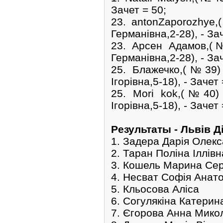
Зачет = 50;
23. antonZaporozhye
Германівна,2-28), - Зач
23. Арсен Адамов,
Германівна,2-28), - Зач
25. Блажечко,(№39
Ігорівна,5-18), - Зачет 
25. Mori kok,(№40
Ігорівна,5-18), - Зачет 
Pезультаты - Львів Д
1. Задера Дарія Олекс
2. Таран Поліна Іллівн
3. Кошель Марина Сер
4. Несват Софія Анато
5. Кльосова Аліса
6. Согулякіна Катерин
7. Єгорова Анна Мико