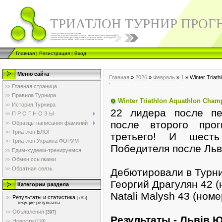
ТРИАТЛОН ТУРНИР ПРОГ
Главная
|
Регистрация
|
Вход
Меню сайта
Главная
»
2026
»
Февраль
»
1
» Winter Triat
Главная страница
Правила Турнира
Winter Triathlon Aquathlon Cham
История Турнира
22 лидера после пе
П Р О Г Н О З Ы
после второго про
Образцы написания фамилий
Триатлон БЛОГ
третьего! И шест
Триатлон Украина ФОРУМ
Победителя после Льв
Едим-худеем-тренируемся
Обмен ссылками
Обратная связь
Дебютировали в Турн
Георгий Драгулян 42 (
Категории раздела
Natali Malysh 43 (номе
Результаты и статистика
[785]
текущие результаты
Объявления
[397]
Pезультаты - Львів 
Новости
[133]