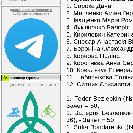
1. Сорока Дана
Делюсь своим мнением о
2. Марченко Аміна Ге
событиях в триатлоне
3. Іващенко Марія Ром
4. Лук'яненко Валерія
5. Кирилович Катерина
6. Снесар Анастасія В
7. Бороніна Олександ
8. Корнова Поліна
9. Коротяєва Анна Сер
10. Ковальчук Есмера
11. Набатнікова Полін
Спонсор турнира
12. Ситник Єлизавета 
ЕДИМ-ХУДЕЕМ-ТРЕНИРУЕМСЯ
1. Fedor Bezlepkin,(
Зачет = 50;
1. Валерия Безлепки
36), - Зачет = 50;
1. Sofia Bondarenko,(