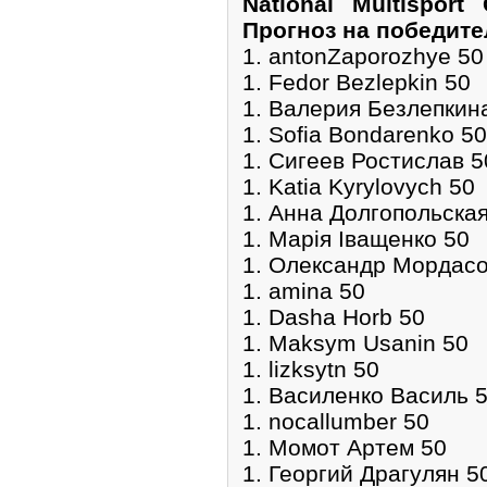
National Multisport
Прогноз на победите
1. antonZaporozhye 50
1. Fedor Bezlepkin 50
1. Валерия Безлепкин
1. Sofia Bondarenko 50
1. Сигеев Ростислав 5
1. Katia Kyrylovych 50
1. Анна Долгопольская
1. Марія Іващенко 50
1. Олександр Мордасо
1. amina 50
1. Dasha Horb 50
1. Maksym Usanin 50
1. lizksytn 50
1. Василенко Василь 
1. nocallumber 50
1. Момот Артем 50
1. Георгий Драгулян 5