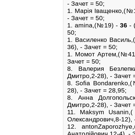
- Зачет = 50;
1. Марія Іващенко,(№
- Зачет = 50;
1. amina,(№19) -
36
- 
50;
1. Василенко Василь
36), - Зачет = 50;
1. Момот Артем,(№41
Зачет = 50;
8. Валерия Безле
Дмитро,2-28), - Зачет 
8. Sofia Bondarenko,
28), - Зачет = 28,95;
8. Анна Долгополь
Дмитро,2-28), - Зачет 
11. Maksym Usanin
Олександрович,8-12), -
12. antonZaporozh
Анатолійович,12-4), - 