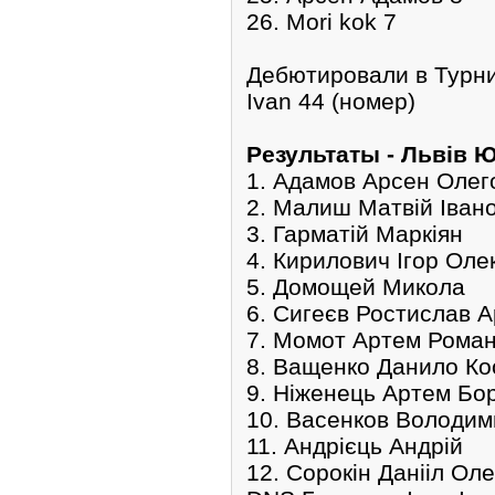
26. Mori kok 7
Дебютировали в Турн
Ivan 44 (номер)
Pезультаты - Львів 
1. Адамов Арсен Олег
2. Малиш Матвій Іван
3. Гарматій Маркіян
4. Кирилович Ігор Ол
5. Домощей Микола
6. Сигеєв Ростислав 
7. Момот Артем Рома
8. Ващенко Данило Ко
9. Ніженець Артем Бо
10. Васенков Володи
11. Андрієць Андрій
12. Сорокін Данііл Ол