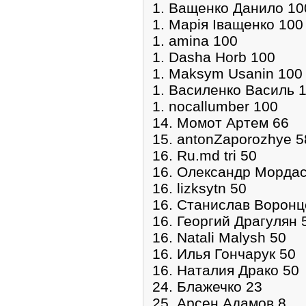
1. Ващенко Данило 10
1. Марія Іващенко 100
1. amina 100
1. Dasha Horb 100
1. Maksym Usanin 100
1. Василенко Василь 
1. nocallumber 100
14. Момот Артем 66
15. antonZaporozhye 5
16. Ru.md tri 50
16. Олександр Мордас
16. lizksytn 50
16. Станислав Воронц
16. Георгий Драгулян 
16. Natali Malysh 50
16. Илья Гончарук 50
16. Наталия Драко 50
24. Блажечко 23
25. Арсен Адамов 8