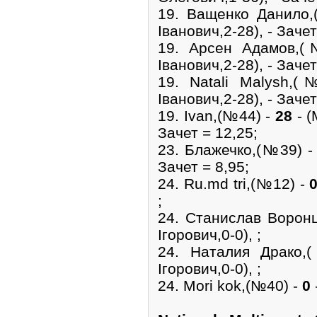
19. Ващенко Данило
Іванович,2-28), - Зачет
19. Арсен Адамов,
Іванович,2-28), - Зачет
19. Natali Malysh,
Іванович,2-28), - Зачет
19. Ivan,(№44) -
28
- (
Зачет = 12,25;
23. Блажечко,(№39) 
Зачет = 8,95;
24. Ru.md tri,(№12) -
;
24. Станислав Ворон
Ігорович,0-0), ;
24. Наталия Драко
Ігорович,0-0), ;
24. Mori kok,(№40) -
0