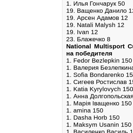
1. Илья Гончарук 50
19. Ващенко Данило 1
19. Арсен Адамов 12
19. Natali Malysh 12
19. Ivan 12
23. Блажечко 8
National Multisport 
на победителя
1. Fedor Bezlepkin 150
1. Валерия Безлепкин
1. Sofia Bondarenko 1
1. Сигеев Ростислав 1
1. Katia Kyrylovych 15
1. Анна Долгопольска
1. Марія Іващенко 150
1. amina 150
1. Dasha Horb 150
1. Maksym Usanin 150
1. Василенко Василь 