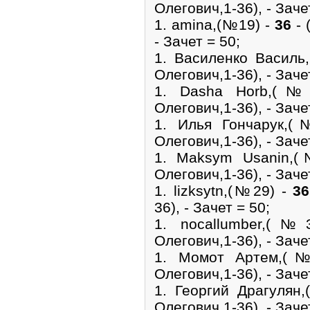
Олегович,1-36), - Заче
1. amina,(№19) -
36
- 
- Зачет = 50;
1. Василенко Васил
Олегович,1-36), - Заче
1. Dasha Horb,(
Олегович,1-36), - Заче
1. Илья Гончарук,
Олегович,1-36), - Заче
1. Maksym Usanin,
Олегович,1-36), - Заче
1. lizksytn,(№29) -
36
36), - Зачет = 50;
1. nocallumber,(
Олегович,1-36), - Заче
1. Момот Артем,(
Олегович,1-36), - Заче
1. Георгий Драгуля
Олегович,1-36), - Заче