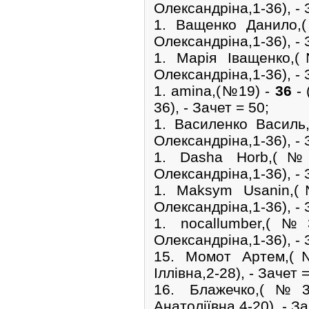
Олександріна,1-36), - 
1. Ващенко Данило
Олександріна,1-36), - 
1. Марія Іващенко
Олександріна,1-36), - 
1. amina,(№19) -
36
- 
36), - Зачет = 50;
1. Василенко Васил
Олександріна,1-36), - 
1. Dasha Horb,(
Олександріна,1-36), - 
1. Maksym Usanin
Олександріна,1-36), - 
1. nocallumber,(
Олександріна,1-36), - 
15. Момот Артем,
Іллівна,2-28), - Зачет 
16. Блажечко,(№
Анатоліївна,4-20), - За