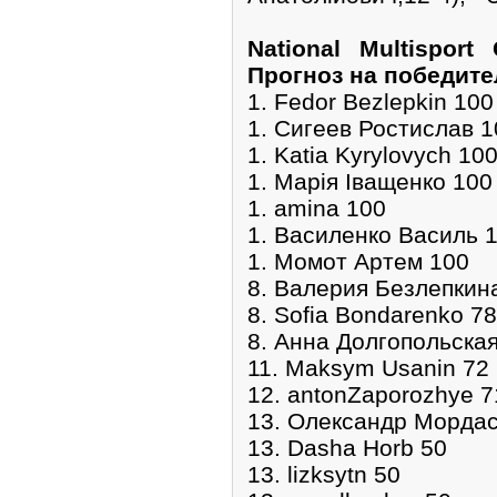
National Multisport
Прогноз на победите
1. Fedor Bezlepkin 100
1. Сигеев Ростислав 1
1. Katia Kyrylovych 10
1. Марія Іващенко 100
1. amina 100
1. Василенко Василь 
1. Момот Артем 100
8. Валерия Безлепкин
8. Sofia Bondarenko 78
8. Анна Долгопольская
11. Maksym Usanin 72
12. antonZaporozhye 7
13. Олександр Мордас
13. Dasha Horb 50
13. lizksytn 50