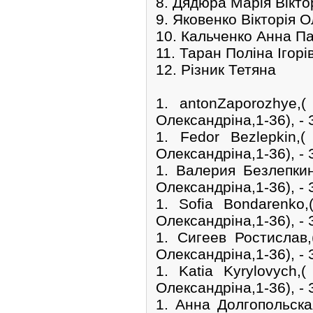
8. Дядюра Марія Вікто
9. Яковенко Вікторія 
10. Кальченко Анна П
11. Таран Поліна Ігорі
12. Різник Тетяна
1. antonZaporozhy
Олександріна,1-36), - 
1. Fedor Bezlepki
Олександріна,1-36), - 
1. Валерия Безлепк
Олександріна,1-36), - 
1. Sofia Bondarenk
Олександріна,1-36), - 
1. Сигеев Ростисла
Олександріна,1-36), - 
1. Katia Kyrylovyc
Олександріна,1-36), - 
1. Анна Долгопольск