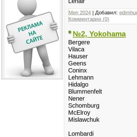
Lehair
Men 2024
| Добавил:
edimhu
Комментарии (0)
№2, Yokohama
Bergere
Vilaca
Hauser
Geens
Coninx
Lehmann
Hidalgo
Blummenfelt
Nener
Schomburg
McElroy
Mislawchuk
Lombardi