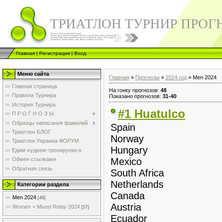
ТРИАТЛОН ТУРНИР ПРОГ
Главная
|
Регистрация
|
Вход
Меню сайта
Главная
»
Прогнозы
»
2024 год
» Men 2024
Главная страница
На гонку прогнозов
:
48
Правила Турнира
Показано прогнозов
:
31-40
История Турнира
#1 Huatulco
П Р О Г Н О З Ы
Образцы написания фамилий
Spain
Триатлон БЛОГ
Norway
Триатлон Украина ФОРУМ
Hungary
Едим-худеем-тренируемся
Обмен ссылками
Mexico
Обратная связь
South Africa
Netherlands
Категории раздела
Canada
Men 2024
[48]
Austria
Women + Mixed Relay 2024
[57]
Ecuador