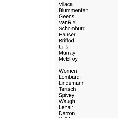
Vilaca
Blummenfelt
Geens
VanRiel
Schomburg
Hauser
Briffod
Luis
Murray
McElroy
Women
Lombardi
Lindemann
Tertsch
Spivey
Waugh
Lehair
Derron