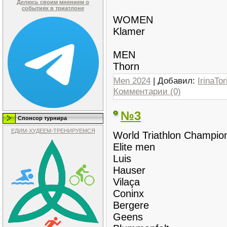
Делюсь своим мнением о
событиях в триатлоне
WOMEN
Klamer
MEN
Thorn
Men 2024
| Добавил:
IrinaTor
Комментарии (0)
№3
Спонсор турнира
ЕДИМ-ХУДЕЕМ-ТРЕНИРУЕМСЯ
World Triathlon Champio
Elite men
Luis
Hauser
Vilaça
Coninx
Bergere
Geens