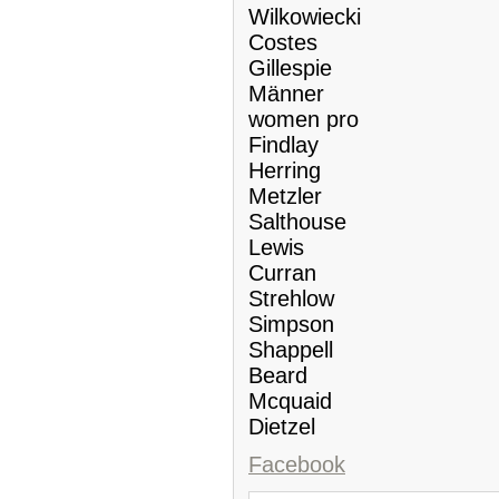
Wilkowiecki
Costes
Gillespie
Männer
women pro
Findlay
Herring
Metzler
Salthouse
Lewis
Curran
Strehlow
Simpson
Shappell
Beard
Mcquaid
Dietzel
Facebook