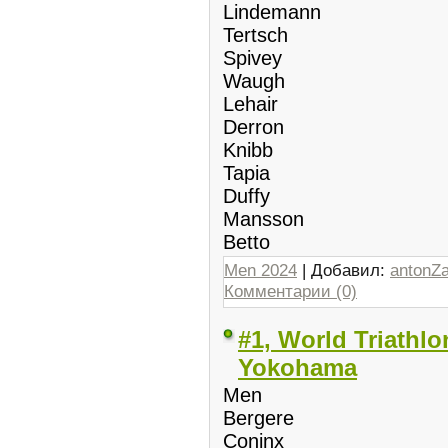
Lindemann
Tertsch
Spivey
Waugh
Lehair
Derron
Knibb
Tapia
Duffy
Mansson
Betto
Men 2024
| Добавил:
antonZ
Комментарии (0)
#1, World Triathl
Yokohama
Men
Bergere
Coninx