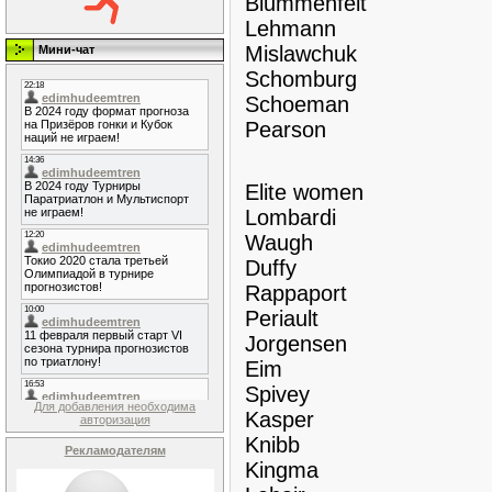
Blummenfelt
Lehmann
Mislawchuk
Мини-чат
Schomburg
Schoeman
Pearson
Elite women
Lombardi
Waugh
Duffy
Rappaport
Periault
Jorgensen
Eim
Spivey
Для добавления необходима
Kasper
авторизация
Knibb
Рекламодателям
Kingma