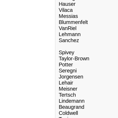
Hauser
Vilaca
Messias
Blummenfelt
VanRiel
Lehmann
Sanchez
Spivey
Taylor-Brown
Potter
Seregni
Jorgensen
Lehair
Meisner
Tertsch
Lindemann
Beaugrand
Coldwell