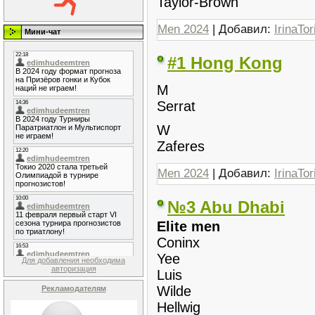
Taylor-Brown
Men 2024
| Добавил:
IrinaTor
Мини-чат
#1 Hong Kong
M
Serrat
W
Zaferes
Men 2024
| Добавил:
IrinaTor
№3 Abu Dhabi
Elite men
Coninx
Yee
Для добавления необходима
авторизация
Luis
Wilde
Рекламодателям
Hellwig