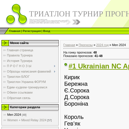
ТРИАТЛОН ТУРНИР ПРОГ
Главная
|
Регистрация
|
Вход
Меню сайта
Главная
»
Прогнозы
»
2024 год
» Men 2024
Главная страница
На гонку прогнозов
:
48
Правила Турнира
Показано прогнозов
:
41-48
История Турнира
#1 Ukrainian NC Ap
П Р О Г Н О З Ы
Образцы написания фамилий
Кирик
Триатлон БЛОГ
Триатлон Украина ФОРУМ
Бережна
Едим-худеем-тренируемся
Є.Сорока
Обмен ссылками
Д.Сорока
Обратная связь
Бороніна
Категории раздела
Men 2024
[48]
Король
Women + Mixed Relay 2024
[57]
Гев'як