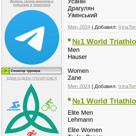
Усанін
Делюсь своим мнением о
событиях в триатлоне
Драгулян
Уімінський
Men 2024
| Добавил:
IrinaTor
№1 World Triathl
Men
Hauser
Women
Спонсор турнира
Zane
ЕДИМ-ХУДЕЕМ-ТРЕНИРУЕМСЯ
Men 2024
| Добавил:
IrinaTor
№1 World Triathlo
Elite Men
Lehmann
Elite Women