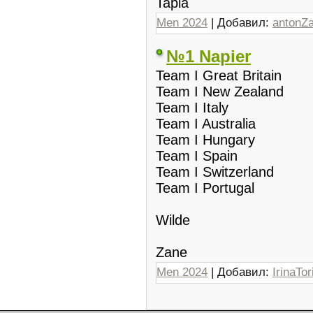
Tapia
Men 2024
| Добавил:
antonZ
№1 Napier
Team I Great Britain
Team I New Zealand
Team I Italy
Team I Australia
Team I Hungary
Team I Spain
Team I Switzerland
Team I Portugal
Wilde
Zane
Men 2024
| Добавил:
IrinaTor