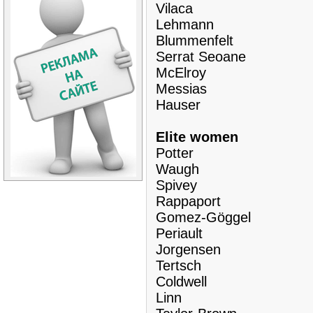
Vilaca
Lehmann
Blummenfelt
Serrat Seoane
McElroy
Messias
Hauser
Elite women
Potter
Waugh
Spivey
Rappaport
Gomez-Göggel
Periault
Jorgensen
Tertsch
Coldwell
Linn