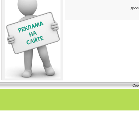
Доба
Cop