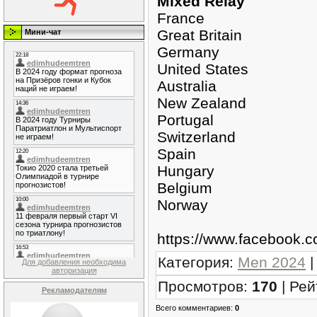
Mixed Relay
France
Great Britain
Мини-чат
Germany
United States
Australia
New Zealand
Portugal
Switzerland
Spain
Hungary
Belgium
Norway
https://www.facebook
Категория
:
Men 2024
Для добавления необходима
авторизация
Просмотров
:
170
|
Рей
Рекламодателям
Всего комментариев
:
0