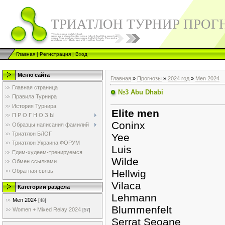
ТРИАТЛОН ТУРНИР ПРОГ
Главная
|
Регистрация
|
Вход
Меню сайта
Главная
»
Прогнозы
»
2024 год
»
Men 2024
Главная страница
№3 Abu Dhabi
Правила Турнира
История Турнира
Elite men
П Р О Г Н О З Ы
Coninx
Образцы написания фамилий
Триатлон БЛОГ
Yee
Триатлон Украина ФОРУМ
Luis
Едим-худеем-тренируемся
Wilde
Обмен ссылками
Обратная связь
Hellwig
Vilaca
Категории раздела
Lehmann
Men 2024
[48]
Blummenfelt
Women + Mixed Relay 2024
[57]
Serrat Seoane