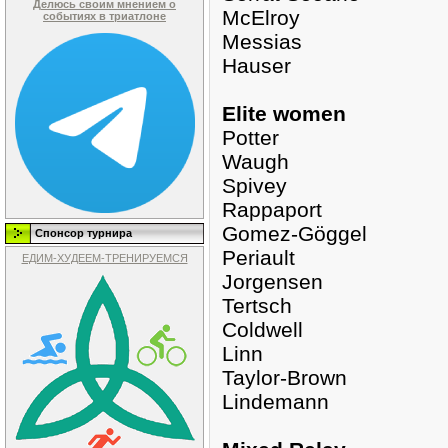
Делюсь своим мнением о
McElroy
событиях в триатлоне
Messias
Hauser
Elite women
Potter
Waugh
Spivey
Rappaport
Gomez-Göggel
Спонсор турнира
Periault
ЕДИМ-ХУДЕЕМ-ТРЕНИРУЕМСЯ
Jorgensen
Tertsch
Coldwell
Linn
Taylor-Brown
Lindemann