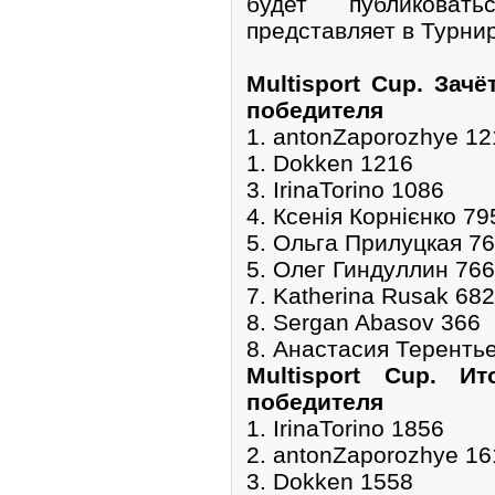
будет публиковат
представляет в Турни
Multisport Cup. Зач
победителя
1. antonZaporozhye 12
1. Dokken 1216
3. IrinaTorino 1086
4. Ксенія Корнієнко 79
5. Ольга Прилуцкая 7
5. Олег Гиндуллин 766
7. Katherina Rusak 682
8. Sergan Abasov 366
8. Анастасия Теренть
Multisport Cup. И
победителя
1. IrinaTorino 1856
2. antonZaporozhye 16
3. Dokken 1558