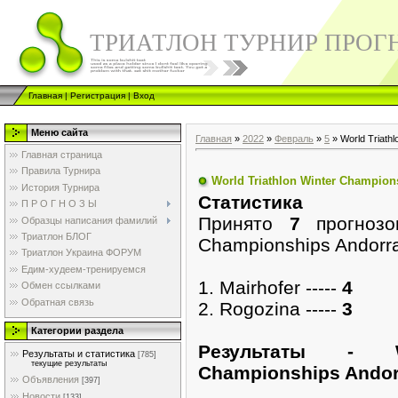
ТРИАТЛОН ТУРНИР ПРОГ
Главная
|
Регистрация
|
Вход
Меню сайта
Главная
»
2022
»
Февраль
»
5
» World Triath
Главная страница
Правила Турнира
World Triathlon Winter Champion
История Турнира
Cтатистика
П Р О Г Н О З Ы
Принято
7
прогнозо
Образцы написания фамилий
Триатлон БЛОГ
Championships Andorra
Триатлон Украина ФОРУМ
Едим-худеем-тренируемся
1. Mairhofer -----
4
Обмен ссылками
Обратная связь
2. Rogozina -----
3
Категории раздела
Pезультаты - W
Результаты и статистика
[785]
текущие результаты
Championships Andorr
Объявления
[397]
Новости
[133]