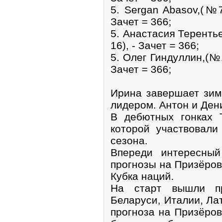
5. Sergan Abasov,(№
Зачет = 366;
5. Анастасия Теренть
16), - Зачет = 366;
5. Олег Гиндуллин,(№
Зачет = 366;
Ирина завершает зим
лидером. Антон и Дени
В дебютных гонках Т
которой участвовали
сезона.
Впереди интересный
прогнозы на Призёров 
Кубка наций.
На старт вышли пр
Беларуси, Италии, Ла
прогноза на Призёров