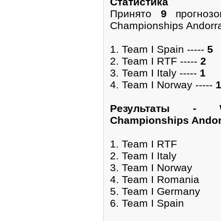
Cтатистика
Принято
9
прогнозо
Championships Andorra
1. Team I Spain -----
5
2. Team I RTF -----
2
3. Team I Italy -----
1
4. Team I Norway -----
Pезультаты - W
Championships Andorr
1. Team I RTF
2. Team I Italy
3. Team I Norway
4. Team I Romania
5. Team I Germany
6. Team I Spain