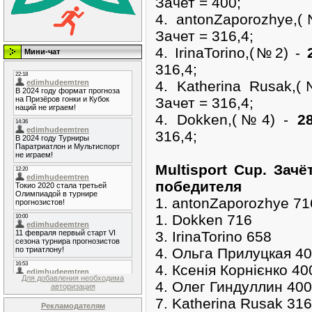
Зачет = 400;
4. antonZaporozhye
Зачет = 316,4;
4. IrinaTorino,(№2) -
Мини-чат
316,4;
4. Katherina Rusak
Зачет = 316,4;
4. Dokken,(№4) -
2
316,4;
Multisport Cup. Зач
победителя
1. antonZaporozhye 71
1. Dokken 716
3. IrinaTorino 658
4. Ольга Прилуцкая 4
4. Ксенія Корнієнко 40
Для добавления необходима
4. Олег Гиндуллин 400
авторизация
7. Katherina Rusak 316
Рекламодателям