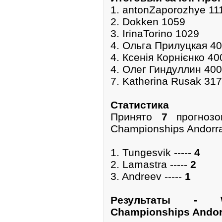
1. antonZaporozhye 11
2. Dokken 1059
3. IrinaTorino 1029
4. Ольга Прилуцкая 4
4. Ксенія Корнієнко 40
4. Олег Гиндуллин 400
7. Katherina Rusak 317
Cтатистика
Принято
7
прогнозо
Championships Andorra 
1. Tungesvik -----
4
2. Lamastra -----
2
3. Andreev -----
1
Pезультаты - W
Championships Andorr