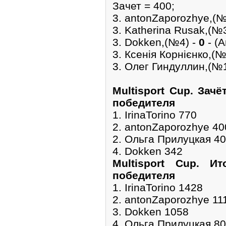
Зачет = 400;
3. antonZaporozhye,(№
3. Katherina Rusak,(№
3. Dokken,(№4) -
0
- (A
3. Ксенія Корнієнко,(№
3. Олег Гиндуллин,(№
Multisport Cup. Зач
победителя
1. IrinaTorino 770
2. antonZaporozhye 40
2. Ольга Прилуцкая 4
4. Dokken 342
Multisport Cup. И
победителя
1. IrinaTorino 1428
2. antonZaporozhye 11
3. Dokken 1058
4. Ольга Прилуцкая 8