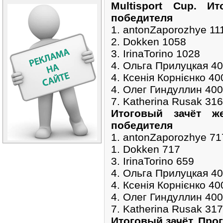
Multisport Cup. И
победителя
1. antonZaporozhye 11
2. Dokken 1058
3. IrinaTorino 1028
4. Ольга Прилуцкая 4
4. Ксенія Корнієнко 40
4. Олег Гиндуллин 400
7. Katherina Rusak 316
Итоговый зачёт ж
победителя
1. antonZaporozhye 71
1. Dokken 717
3. IrinaTorino 659
4. Ольга Прилуцкая 4
4. Ксенія Корнієнко 40
4. Олег Гиндуллин 400
7. Katherina Rusak 317
Итоговый зачёт. Про