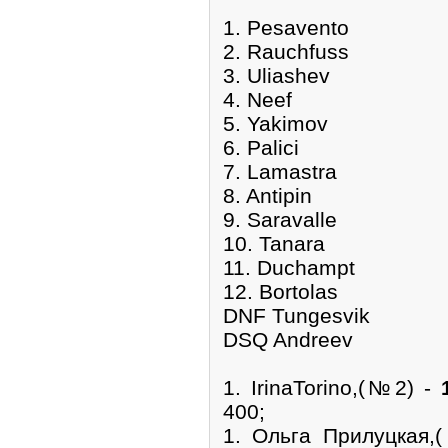
1. Pesavento
2. Rauchfuss
3. Uliashev
4. Neef
5. Yakimov
6. Palici
7. Lamastra
8. Antipin
9. Saravalle
10. Tanara
11. Duchampt
12. Bortolas
DNF Tungesvik
DSQ Andreev
1. IrinaTorino,(№2) -
400;
1. Ольга Прилуцкая