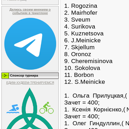
1. Rogozina
Делюсь своим мнением о
2. Mairhofer
событиях в триатлоне
3. Sveum
4. Surikova
5. Kuznetsova
6. J.Meinicke
7. Skjellum
8. Oronoz
9. Cheremisinova
10. Sokolova
11. Borbon
Спонсор турнира
12. S.Meinicke
ЕДИМ-ХУДЕЕМ-ТРЕНИРУЕМСЯ
1. Ольга Прилуцкая
Зачет = 400;
1. Ксенія Корнієнко,
Зачет = 400;
1. Олег Гиндуллин,