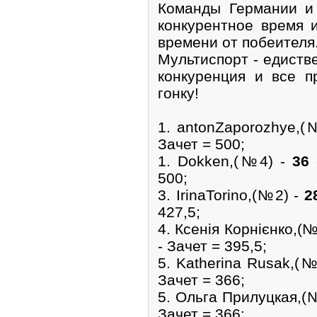
Команды Германии и 
конкурентное время 
времени от побеителя
Мультиспорт - едиств
конкуренция и все п
гонку!
1. antonZaporozhye,
Зачет = 500;
1. Dokken,(№4) -
36
-
500;
3. IrinaTorino,(№2) -
2
427,5;
4. Ксенія Корнієнко,(
- Зачет = 395,5;
5. Katherina Rusak,(
Зачет = 366;
5. Ольга Прилуцкая,(
Зачет = 366;