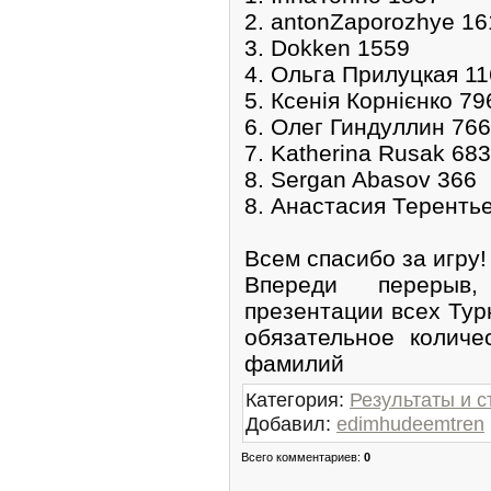
2. antonZaporozhye 16
3. Dokken 1559
4. Ольга Прилуцкая 1
5. Ксенія Корнієнко 79
6. Олег Гиндуллин 766
7. Katherina Rusak 683
8. Sergan Abasov 366
8. Анастасия Теренть
Всем спасибо за игру!
Впереди перерыв
презентации всех Тур
обязательное количе
фамилий
Категория
:
Результаты и с
Добавил
:
edimhudeemtren
Всего комментариев
:
0