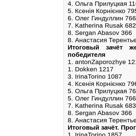
4. Ольга Прилуцкая 1
5. Ксенія Корнієнко 79
6. Олег Гиндуллин 766
7. Katherina Rusak 682
8. Sergan Abasov 366
8. Анастасия Теренть
Итоговый зачёт ж
победителя
1. antonZaporozhye 12
1. Dokken 1217
3. IrinaTorino 1087
4. Ксенія Корнієнко 79
5. Ольга Прилуцкая 7
5. Олег Гиндуллин 766
7. Katherina Rusak 683
8. Sergan Abasov 366
8. Анастасия Теренть
Итоговый зачёт. Про
1. IrinaTorino 1857