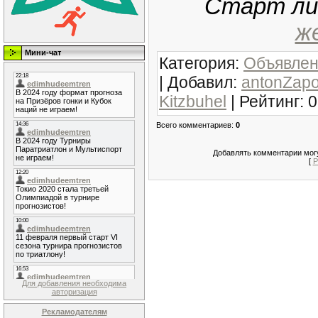
Старт л
ж
Мини-чат
Категория
:
Объявлен
|
Добавил
:
antonZap
Kitzbuhel
|
Рейтинг
:
0
Всего комментариев
:
0
Добавлять комментарии могу
[
Р
Для добавления необходима
авторизация
Рекламодателям