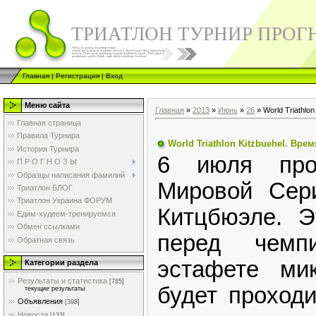
ТРИАТЛОН ТУРНИР ПРОГ
Главная
|
Регистрация
|
Вход
Меню сайта
Главная
»
2013
»
Июнь
»
26
» World Triathlon
Главная страница
Правила Турнира
World Triathlon Kitzbuehel. Вре
История Турнира
6 июля про
П Р О Г Н О З Ы
Образцы написания фамилий
Мировой Сер
Триатлон БЛОГ
Триатлон Украина ФОРУМ
Китцбюэле. Э
Едим-худеем-тренируемся
Обмен ссылками
перед чемп
Обратная связь
эстафете ми
Категории раздела
Результаты и статистика
[785]
будет проходи
текущие результаты
Объявления
[398]
Новости
[133]