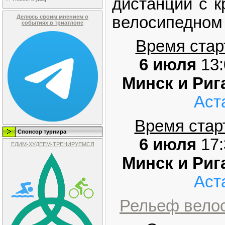
дистанции с 
велосипедном 
Делюсь своим мнением о
событиях в триатлоне
Время стар
6 июля
13:
Минск и Рига
Аст
Время старт
Спонсор турнира
6 июля
17
ЕДИМ-ХУДЕЕМ-ТРЕНИРУЕМСЯ
Минск и Рига
Аст
Рельеф велос