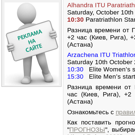
Alhandra ITU Paratriat
Saturday, October 10th
10:30
Paratriathlon St
Разница времени от П
+2 час (Киев, Рига), 
(Астана)
Arzachena ITU Triathl
Saturday 10th October
10:30
Elite Women’s s
15:30
Elite Men’s star
Разница времени от 
час (Киев, Рига), +2
(Астана)
Ознакомьтесь с
прави
Как поставить прогн
"
ПРОГНОЗЫ
", выбира