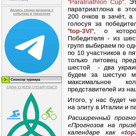
"Paratriathlon Cup".
Э
паратриатлона в это
Делюсь своим мнением о
событиях в триатлоне
200 очков в зачёт, а
голосуя за победите
"
top-3VI
", о котор
Победителя - из шес
групп выбираем по од
по 10 участников в пя
только литовец пре
шестой - два украин
будем за шестую м
Спонсор турнира
максимальное ко
ЕДИМ-ХУДЕЕМ-ТРЕНИРУЕМСЯ
представителей из на
Итого, у нас будет ч
на элиту в Италии и п
Расширенный прогно
«Прогнозов на приз
календаре как «
top