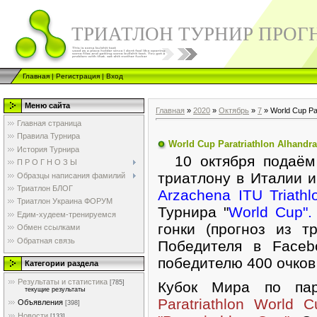
ТРИАТЛОН ТУРНИР ПРОГ
Главная
|
Регистрация
|
Вход
Меню сайта
Главная
»
2020
»
Октябрь
»
7
» World Cup Par
Главная страница
Правила Турнира
World Cup Paratriathlon Alhandr
История Турнира
10 октября подаём 
П Р О Г Н О З Ы
триатлону в Италии и
Образцы написания фамилий
Триатлон БЛОГ
Arzachena ITU Triath
Триатлон Украина ФОРУМ
Турнира "
World Cup"
Едим-худеем-тренируемся
гонки (прогноз из т
Обмен ссылками
Обратная связь
Победителя в Faceb
победителю 400 очков
Категории раздела
Результаты и статистика
[785]
Кубок Мира по па
текущие результаты
Paratriathlon World 
Объявления
[398]
Новости
[133]