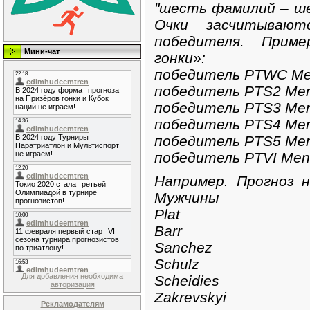
"шесть фамилий – ше
Очки засчитывают
победителя. Прим
Мини-чат
гонки»:
победитель PTWC M
победитель PTS2 Me
победитель PTS3 Me
победитель PTS4 Me
победитель PTS5 Me
победитель PTVI Men
Например. Прогноз н
Мужчины
Plat
Barr
Sаnchez
Schulz
Для добавления необходима
Scheidies
авторизация
Zakrevskyi
Рекламодателям