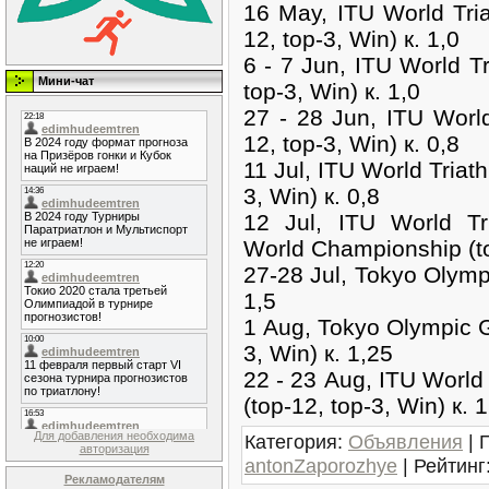
16 May, ITU World Tri
12, top-3, Win) к. 1,0
6 - 7 Jun, ITU World T
Мини-чат
top-3, Win) к. 1,0
27 - 28 Jun, ITU World
12, top-3, Win) к. 0,8
11 Jul, ITU World Triat
3, Win) к. 0,8
12 Jul, ITU World T
World Championship (top
27-28 Jul, Tokyo Olymp
1,5
1 Aug, Tokyo Olympic 
3, Win) к. 1,25
22 - 23 Aug, ITU World
(top-12, top-3, Win) к. 
Для добавления необходима
Категория
:
Объявления
|
авторизация
antonZaporozhye
|
Рейтинг
Рекламодателям