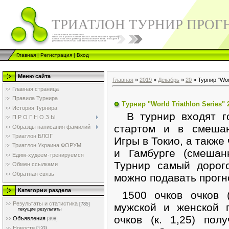
ТРИАТЛОН ТУРНИР ПРОГ
Главная
|
Регистрация
|
Вход
Меню сайта
Главная
»
2019
»
Декабрь
»
20
» Турнир "Worl
Главная страница
Правила Турнира
Турнир "World Triathlon Series" 
История Турнира
В турнир входят го
П Р О Г Н О З Ы
стартом и в смешан
Образцы написания фамилий
Триатлон БЛОГ
Игры в Токио, а такж
Триатлон Украина ФОРУМ
и Гамбурге (смешан
Едим-худеем-тренируемся
Турнир самый дорог
Обмен ссылками
Обратная связь
можно подавать прогн
Категории раздела
1500 очков очков (к
Результаты и статистика
[785]
мужской и женской г
текущие результаты
очков (к. 1,25) пол
Объявления
[398]
Новости
[133]