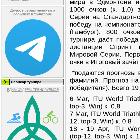
мира в Эдмонтоне и
1000 очков (к. 1,0)
Делюсь своим мнением о
событиях в триатлоне
Серии на Стандартно
победу на чемпионат
(Гамбург). 800 очко
турнира даёт победа
дистанции Спринт
Мировой Серии. Перв
очки в Итоговый зачёт
*подаются прогнозы 
фамилий, Прогноз на
Спонсор турнира
победителя). Всего 19
ЕДИМ-ХУДЕЕМ-ТРЕНИРУЕМСЯ
6 Mar, ITU World Tria
top-3, Win) к. 0,8
7 Mar, ITU World Triat
12, top-3, Win) к. 0,8
18 - 19 Apr, ITU Wor
(top-12, top-3, Win) к. 1