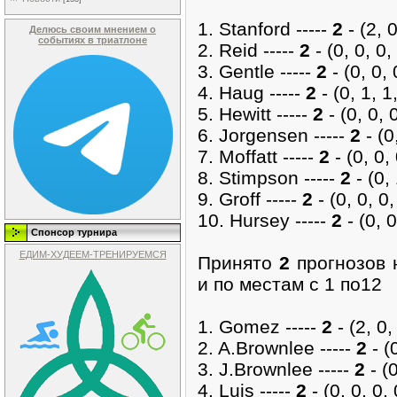
1. Stanford -----
2
- (2, 0
Делюсь своим мнением о
событиях в триатлоне
2. Reid -----
2
- (0, 0, 0, 
3. Gentle -----
2
- (0, 0, 
4. Haug -----
2
- (0, 1, 1,
5. Hewitt -----
2
- (0, 0, 0
6. Jorgensen -----
2
- (0,
7. Moffatt -----
2
- (0, 0, 
8. Stimpson -----
2
- (0, 
9. Groff -----
2
- (0, 0, 0,
10. Hursey -----
2
- (0, 0
Спонсор турнира
ЕДИМ-ХУДЕЕМ-ТРЕНИРУЕМСЯ
Принято
2
прогнозов 
и по местам с 1 по12
1. Gomez -----
2
- (2, 0, 
2. A.Brownlee -----
2
- (0
3. J.Brownlee -----
2
- (0
4. Luis -----
2
- (0, 0, 0, 