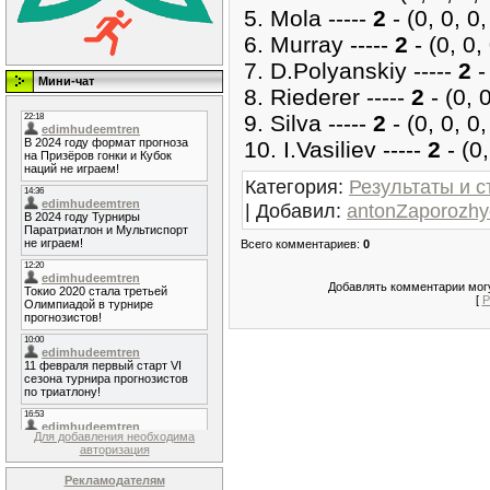
5. Mola -----
2
- (0, 0, 0,
6. Murray -----
2
- (0, 0, 
7. D.Polyanskiy -----
2
- 
Мини-чат
8. Riederer -----
2
- (0, 0
9. Silva -----
2
- (0, 0, 0,
10. I.Vasiliev -----
2
- (0,
Категория
:
Результаты и с
|
Добавил
:
antonZaporozhy
Всего комментариев
:
0
Добавлять комментарии могу
[
Р
Для добавления необходима
авторизация
Рекламодателям