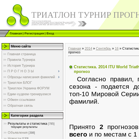
ТРИАТЛОН ТУРНИР ПРОГ
Главная
|
Регистрация
|
Вход
Меню сайта
Главная
»
2014
»
Сентябрь
»
16
» Статистика
прогноз
Главная страница
Правила Турнира
История Турнира
Статистика. 2014 ITU World Tria
прогноз
П Р О Г Н О З Ы
Образцы написания фамилий
Согласно правил, п
Триатлон БЛОГ
сезона - подается д
Триатлон Украина ФОРУМ
топ-10 Мировой Серии
Едим-худеем-тренируемся
фамилий.
Обмен ссылками
Обратная связь
Категории раздела
Результаты и статистика
[785]
Принято
2
прогнозо
текущие результаты
Объявления
всего
и по местам с 1
[398]
Новости
[133]