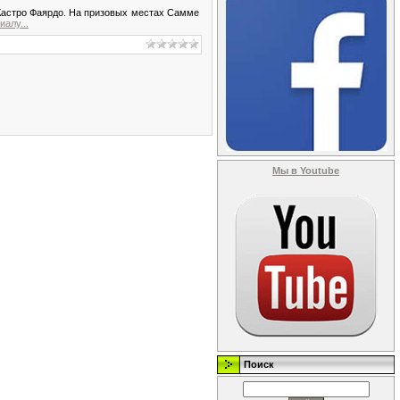
 Кастро Фаярдо. На призовых местах Самме
иалу...
Мы в Youtube
Поиск