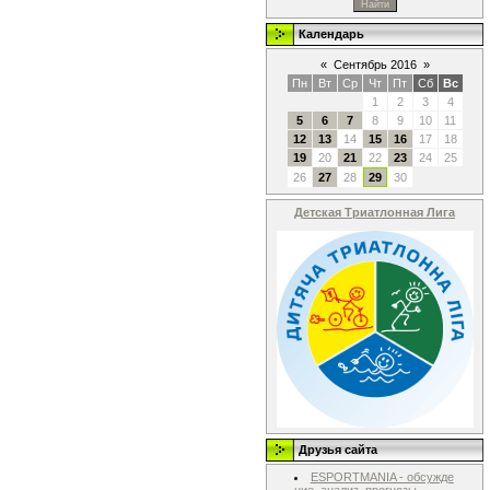
Календарь
«
Сентябрь 2016
»
Пн
Вт
Ср
Чт
Пт
Сб
Вс
1
2
3
4
5
6
7
8
9
10
11
12
13
14
15
16
17
18
19
20
21
22
23
24
25
26
27
28
29
30
Детская Триатлонная Лига
Друзья сайта
ESPORTMANIA - обсужде