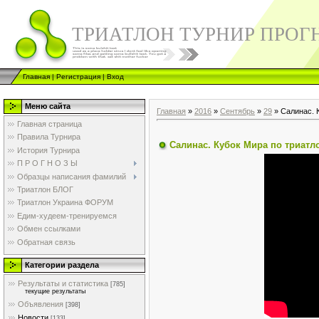
ТРИАТЛОН ТУРНИР ПРОГ
Главная
|
Регистрация
|
Вход
Меню сайта
Главная
»
2016
»
Сентябрь
»
29
» Салинас. 
Главная страница
Правила Турнира
Салинас. Кубок Мира по триатл
История Турнира
П Р О Г Н О З Ы
Образцы написания фамилий
Триатлон БЛОГ
Триатлон Украина ФОРУМ
Едим-худеем-тренируемся
Обмен ссылками
Обратная связь
Категории раздела
Результаты и статистика
[785]
текущие результаты
Объявления
[398]
Новости
[133]