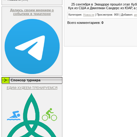
25 сентября в Эквадоре прошёл этап Кубк
Кук из США и Джиллиан Сандерс из ЮАР, а
Делюсь своим мнением о
событиях в триатлоне
Категория
:
Новости
|
Просмотров
: 900 |
Добавил
:
an
Всего комментариев
:
0
Спонсор турнира
ЕДИМ-ХУДЕЕМ-ТРЕНИРУЕМСЯ