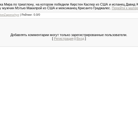
а Мира по триатлону, на котором победили Кирстен Каспер из США и испанец Давид
 у мужчин Мэтью Макилрой из США и мексиканец Крисанто Граджалес.
Перейти к матер
tonZaporozhye
|
Рейтинг
:
0.0
/
0
Добавлять комментарии могут только зарегистрированные пользователи.
[
Регистрация
|
Вход
]