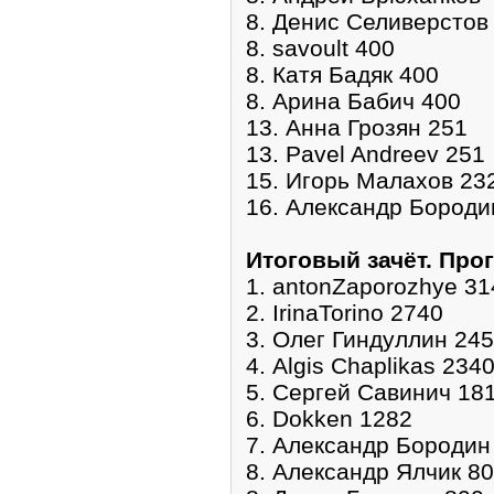
8. Денис Селиверстов
8. savoult 400
8. Катя Бадяк 400
8. Арина Бабич 400
13. Анна Грозян 251
13. Pavel Andreev 251
15. Игорь Малахов 23
16. Александр Бороди
Итоговый зачёт. Про
1. antonZaporozhye 31
2. IrinaTorino 2740
3. Олег Гиндуллин 24
4. Algis Chaplikas 234
5. Сергей Савинич 18
6. Dokken 1282
7. Александр Бородин
8. Александр Ялчик 8