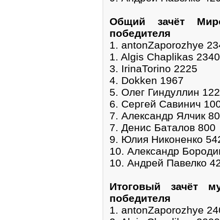
Общий зачёт Мир
победителя
1. antonZaporozhye 23
1. Algis Chaplikas 2340
3. IrinaTorino 2225
4. Dokken 1967
5. Олег Гиндуллин 12
6. Сергей Савинич 10
7. Александр Ялчик 8
7. Денис Баталов 800
9. Юлия Никоненко 54
10. Александр Бороди
10. Андрей Павелко 4
Итоговый зачёт м
победителя
1. antonZaporozhye 24