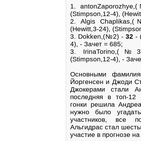
1. antonZaporozhye
(Stimpson,12-4), (Hewit
2. Algis Chaplikas
(Hewitt,3-24), (Stimpso
3. Dokken,(№2) -
32
- 
4), - Зачет = 685;
3. IrinaTorino,(
(Stimpson,12-4), - Заче
Основными фамилия
Йоргенсен и Джоди Ст
Джокерами стали А
последняя в топ-12
гонки решила Андреа
нужно было угадат
участников, все 
Альгидрас стал шесты
участие в прогнозе на