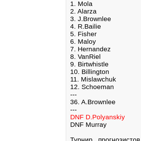
1. Mola
2. Alarza
3. J.Brownlee
4. R.Bailie
5. Fisher
6. Maloy
7. Hernandez
8. VanRiel
9. Birtwhistle
10. Billington
11. Mislawchuk
12. Schoeman
---
36. A.Brownlee
---
DNF D.Polyanskiy
DNF Murray
Турнир прогнозисто