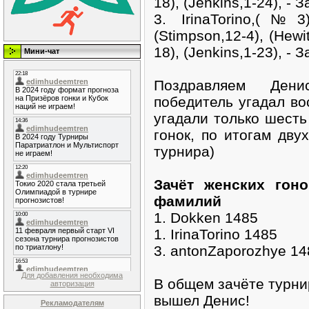
18), (Jenkins,1-24), - З
3. IrinaTorino,(№
(Stimpson,12-4), (Hewitt
18), (Jenkins,1-23), - З
Мини-чат
Поздравляем Ден
победитель угадал в
угадали только шесть
гонок, по итогам дву
турнира)
Зачёт женских гон
фамилий
1. Dokken 1485
1. IrinaTorino 1485
3. antonZaporozhye 14
Для добавления необходима
В общем зачёте турнир
авторизация
вышел Денис!
Рекламодателям