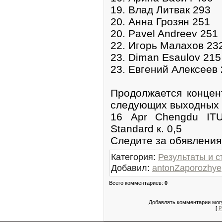
19. Влад Литвак 293
20. Анна Грозян 251
20. Pavel Andreev 251
22. Игорь Малахов 23
23. Diman Esaulov 215
23. Евгений Алексеев
Продолжается концен
следующих выходных с
16 Apr Chengdu ITU
Standard к. 0,5
Следите за обявлениям
Категория
:
Результаты и с
Добавил
:
antonZaporozhye
Всего комментариев
:
0
Добавлять комментарии могу
[
Р