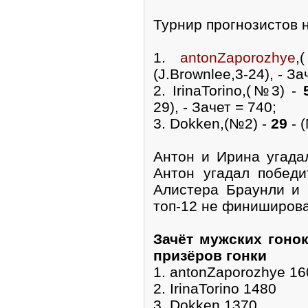
Турнир прогнозистов 
1.
antonZaporozhye
(J.Brownlee,3-24), - За
2. IrinaTorino,(№3) -
29), - Зачет = 740;
3. Dokken,(№2) -
29
- (
Антон и Ирина угада
Антон угадал победи
Алистера Браунли и 
топ-12 не финиширов
Зачёт мужских гоно
призёров гонки
1. antonZaporozhye 16
2. IrinaTorino 1480
3. Dokken 1370