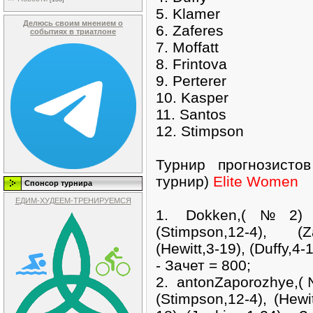
5. Klamer
Делюсь своим мнением о
6. Zaferes
событиях в триатлоне
7. Moffatt
8. Frintova
9. Perterer
10. Kasper
11. Santos
12. Stimpson
Турнир прогнозисто
турнир)
Elite Women
Спонсор турнира
ЕДИМ-ХУДЕЕМ-ТРЕНИРУЕМСЯ
1. Dokken,(№2
(Stimpson,12-4), (Za
(Hewitt,3-19), (Duffy,4-
- Зачет = 800;
2. antonZaporozhye,
(Stimpson,12-4), (Hewit