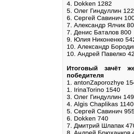
4. Dokken 1282
5. Олег Гиндуллин 12
6. Сергей Савинич 10
7. Александр Ялчик 8
7. Денис Баталов 800
9. Юлия Никоненко 54
10. Александр Бороди
10. Андрей Павелко 4
Итоговый зачёт ж
победителя
1. antonZaporozhye 15
1. IrinaTorino 1540
3. Олег Гиндуллин 14
4. Algis Chaplikas 1140
5. Сергей Савинич 95
6. Dokken 740
7. Дмитрий Шлапак 47
8. Андрей Брюханков 