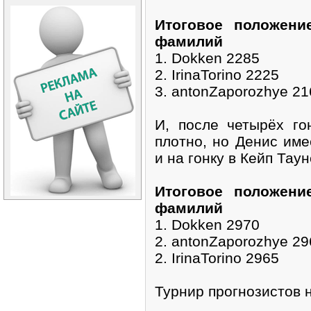
Итоговое положени
фамилий
1. Dokken 2285
2. IrinaTorino 2225
3. antonZaporozhye 21
И, после четырёх го
плотно, но Денис име
и на гонку в Кейп Тау
Итоговое положени
фамилий
1. Dokken 2970
2. antonZaporozhye 29
2. IrinaTorino 2965
Турнир прогнозистов 