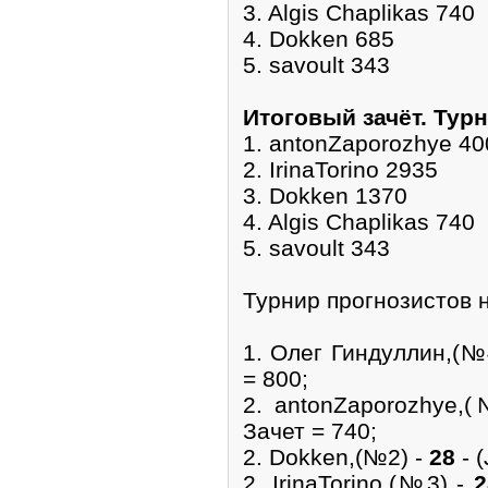
3. Algis Chaplikas 740
4. Dokken 685
5. savoult 343
Итоговый зачёт. Тур
1. antonZaporozhye 40
2. IrinaTorino 2935
3. Dokken 1370
4. Algis Chaplikas 740
5. savoult 343
Турнир прогнозистов 
1. Олег Гиндуллин,(№
= 800;
2. antonZaporozhye,
Зачет = 740;
2. Dokken,(№2) -
28
- (
2. IrinaTorino,(№3) -
2