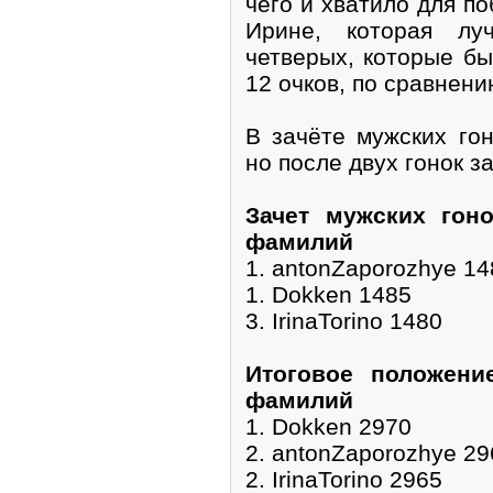
чего и хватило для п
Ирине, которая лу
четверых, которые бы
12 очков, по сравнени
В зачёте мужских го
но после двух гонок з
Зачет мужских гон
фамилий
1. antonZaporozhye 14
1. Dokken 1485
3. IrinaTorino 1480
Итоговое положени
фамилий
1. Dokken 2970
2. antonZaporozhye 29
2. IrinaTorino 2965