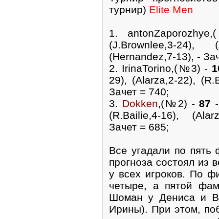
турнир)
Elite Men
1. antonZaporozh
(J.Brownlee,3-24), (A
(Hernandez,7-13), - За
2. IrinaTorino,(№3) -
1
29), (Alarza,2-22), (R.
Зачет = 740;
3.
Dokken
,(№2) -
87
-
(R.Bailie,4-16), (Ala
Зачет = 685;
Все угадали по пять 
прогноза состоял из 
у всех игроков. По ф
четыре, а пятой фам
Шоман у Дениса и В
Ирины). При этом, по