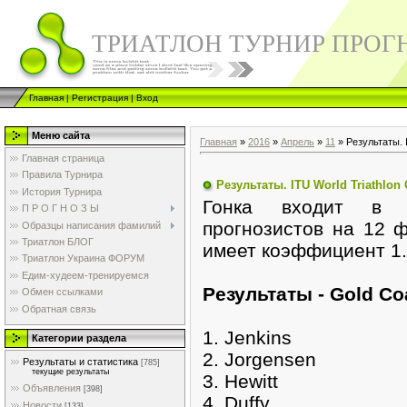
ТРИАТЛОН ТУРНИР ПРОГ
Главная
|
Регистрация
|
Вход
Меню сайта
Главная
»
2016
»
Апрель
»
11
» Результаты. I
Главная страница
Правила Турнира
Результаты. ITU World Triathlon 
История Турнира
Гонка входит в г
П Р О Г Н О З Ы
прогнозистов на 12 
Образцы написания фамилий
Триатлон БЛОГ
имеет коэффициент 1
Триатлон Украина ФОРУМ
Едим-худеем-тренируемся
Pезультаты - Gold Co
Обмен ссылками
Обратная связь
1. Jenkins
Категории раздела
2. Jorgensen
Результаты и статистика
[785]
текущие результаты
3. Hewitt
Объявления
[398]
4. Duffy
Новости
[133]