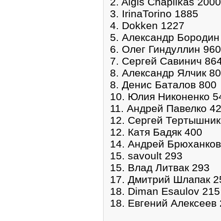
2. Algis Chaplikas 2000
3. IrinaTorino 1885
4. Dokken 1227
5. Александр Бородин
6. Олег Гиндуллин 960
7. Сергей Савинич 86
8. Александр Ялчик 8
8. Денис Баталов 800
10. Юлия Никоненко 5
11. Андрей Павелко 4
12. Сергей Тертышник
12. Катя Бадяк 400
14. Андрей Брюханков
15. savoult 293
15. Влад Литвак 293
17. Дмитрий Шлапак 2
18. Diman Esaulov 215
18. Евгений Алексеев