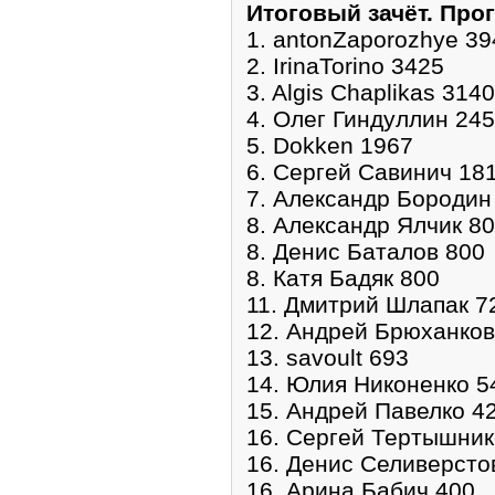
Итоговый зачёт. Про
1. antonZaporozhye 39
2. IrinaTorino 3425
3. Algis Chaplikas 3140
4. Олег Гиндуллин 24
5. Dokken 1967
6. Сергей Савинич 18
7. Александр Бородин
8. Александр Ялчик 8
8. Денис Баталов 800
8. Катя Бадяк 800
11. Дмитрий Шлапак 7
12. Андрей Брюханков
13. savoult 693
14. Юлия Никоненко 5
15. Андрей Павелко 4
16. Сергей Тертышник
16. Денис Селиверсто
16. Арина Бабич 400