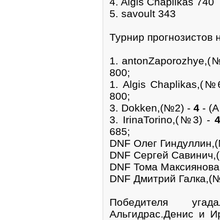
4. Algis Chaplikas 740
5. savoult 343
Турнир прогнозистов 
1. antonZaporozhye,(
800;
1. Algis Chaplikas,(№
800;
3. Dokken,(№2) -
4
- (A
3. IrinaTorino,(№3) -
685;
DNF Олег Гиндуллин,
DNF Сергей Савинич,
DNF Тома Максиянова
DNF Дмитрий Галка,(
Победителя уг
Альгидрас.Денис и И