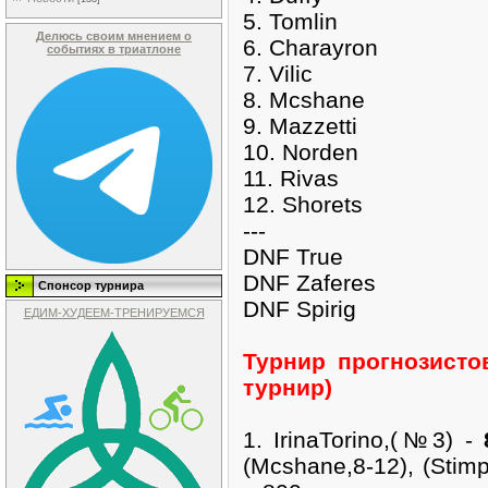
5. Tomlin
Делюсь своим мнением о
6. Charayron
событиях в триатлоне
7. Vilic
8. Mcshane
9. Mazzetti
10. Norden
11. Rivas
12. Shorets
---
DNF True
DNF Zaferes
Спонсор турнира
DNF Spirig
ЕДИМ-ХУДЕЕМ-ТРЕНИРУЕМСЯ
Турнир прогнозисто
турнир)
1. IrinaTorino,(№3) -
(Mcshane,8-12), (Stimp