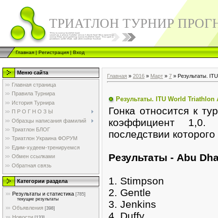
ТРИАТЛОН ТУРНИР ПРОГ
Главная
|
Регистрация
|
Вход
Меню сайта
Главная
»
2016
»
Март
»
7
» Результаты. ITU 
Главная страница
Правила Турнира
Результаты. ITU World Triathlon
История Турнира
Гонка относится к т
П Р О Г Н О З Ы
коэффициент 1,0.
Образцы написания фамилий
Триатлон БЛОГ
последствии которого
Триатлон Украина ФОРУМ
Едим-худеем-тренируемся
Pезультаты - Abu Dha
Обмен ссылками
Обратная связь
1. Stimpson
Категории раздела
2. Gentle
Результаты и статистика
[785]
текущие результаты
3. Jenkins
Объявления
[398]
4. Duffy
Новости
[133]