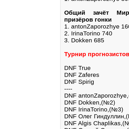
Общий зачёт Мир
призёров гонки
1. antonZaporozhye 16
2. IrinaTorino 740
3. Dokken 685
Турнир прогнозистов
DNF True
DNF Zaferes
DNF Spirig
----
DNF antonZaporozhye
DNF Dokken,(№2)
DNF IrinaTorino,(№3)
DNF Олег Гиндуллин,
DNF Algis Chaplikas,(