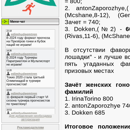
= 800;
2. antonZaporozh
(Mcshane,8-12), (Gen
Зачет = 740;
Мини-чат
3. Dokken,(№2) -
6
(Rivas,11-6), (McShane,
В отсутствии фавор
лошадки" - и лучше в
пять угаданных ф
призовых местах
Зачёт женских гон
фамилий
1. IrinaTorino 800
2. antonZaporozhye 74
3. Dokken 685
Для добавления необходима
авторизация
Итоговое положени
Рекламодателям