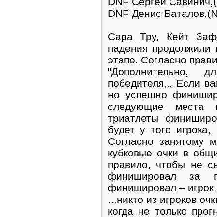
DNF Сергей Савинич,
DNF Денис Баталов,(
Сара Тру, Кейт Заф
падения продолжили 
этапе. Согласно прави
"Дополнительно, 
победителя,.. Если ва
но успешно финиширо
следующие места 
триатлеты финиширо
будет у того игрока,
Согласно занятому м
кубковые очки в общ
правило, чтобы не с
финишировал за п
финишировал – игрок 
...никто из игроков оч
когда не только прог