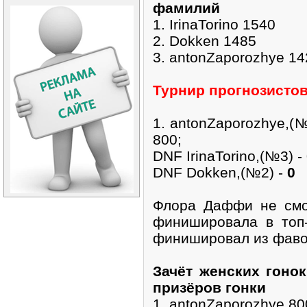
фамилий
1. IrinaTorino 1540
2. Dokken 1485
3. antonZaporozhye 14
Турнир прогнозистов
1. antonZaporozhye,(
800;
DNF IrinaTorino,(№3) -
DNF Dokken,(№2) -
0
Флора Даффи не смог
финишировала в топ-
финишировал из фавор
Зачёт женских гоно
призёров гонки
1. antonZaporozhye 80