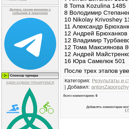
8 Toma Kozulina 1485
Делюсь своим мнением о
8 Володимир Степане
событиях в триатлоне
10 Nikolay Krivoshey 
11 Александр Брюханк
12 Андрей Брюханков
12 Владимир Турбаев
12 Тома Максиянова 8
12 Андрей Майстренк
16 Юра Самелюк 501
После трех этапов ув
Спонсор турнира
Категория
:
Результаты и с
ЕДИМ-ХУДЕЕМ-ТРЕНИРУЕМСЯ
|
Добавил
:
antonZaporozhy
Всего комментариев
:
0
Добавлять комментарии могу
[
Р