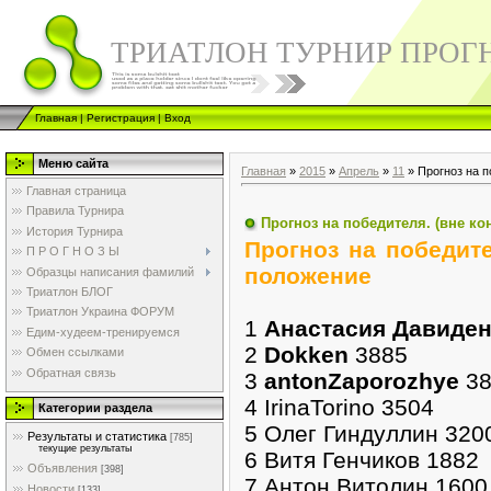
ТРИАТЛОН ТУРНИР ПРОГ
Главная
|
Регистрация
|
Вход
Меню сайта
Главная
»
2015
»
Апрель
»
11
» Прогноз на п
Главная страница
Правила Турнира
Прогноз на победителя. (вне ко
История Турнира
Прогноз на победите
П Р О Г Н О З Ы
положение
Образцы написания фамилий
Триатлон БЛОГ
Триатлон Украина ФОРУМ
1
Анастасия Давиде
Едим-худеем-тренируемся
2
Dokken
3885
Обмен ссылками
Обратная связь
3
antonZaporozhye
38
4 IrinaTorino 3504
Категории раздела
5 Олег Гиндуллин 320
Результаты и статистика
[785]
текущие результаты
6 Витя Генчиков 1882
Объявления
[398]
7 Антон Витолин 1600
Новости
[133]