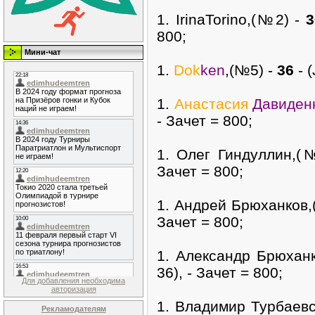
1. IrinaTorino,(№2) -
3
800;
Мини-чат
1.
Dok
ken
,(№5) -
36
- (
1.
Анастасия
Давиден
- Зачет = 800;
1. Олег Гиндуллин,(
Зачет = 800;
1. Андрей Брюханков,
Зачет = 800;
1. Александр Брюхан
36), - Зачет = 800;
Для добавления необходима
авторизация
1. Владимир Турбаев
Рекламодателям