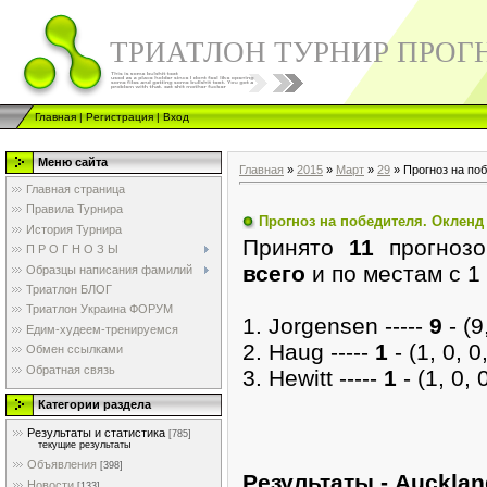
ТРИАТЛОН ТУРНИР ПРОГ
Главная
|
Регистрация
|
Вход
Меню сайта
Главная
»
2015
»
Март
»
29
» Прогноз на по
Главная страница
Правила Турнира
Прогноз на победителя. Оклен
История Турнира
Принято
11
прогноз
П Р О Г Н О З Ы
всего
и по местам с 1
Образцы написания фамилий
Триатлон БЛОГ
Триатлон Украина ФОРУМ
1. Jorgensen -----
9
- (9,
Едим-худеем-тренируемся
2. Haug -----
1
- (1, 0, 0,
Обмен ссылками
Обратная связь
3. Hewitt -----
1
- (1, 0, 0
Категории раздела
Результаты и статистика
[785]
текущие результаты
Объявления
[398]
Pезультаты - Aucklan
Новости
[133]