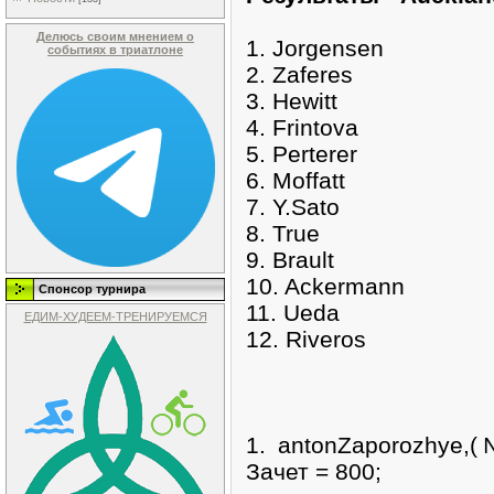
Делюсь своим мнением о
1. Jorgensen
событиях в триатлоне
2. Zaferes
3. Hewitt
4. Frintova
5. Perterer
6. Moffatt
7. Y.Sato
8. True
9. Brault
10. Ackermann
Спонсор турнира
11. Ueda
ЕДИМ-ХУДЕЕМ-ТРЕНИРУЕМСЯ
12. Riveros
1. antonZaporozhye,
Зачет = 800;