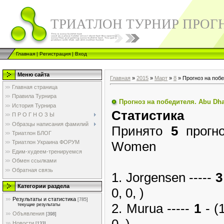
ТРИАТЛОН ТУРНИР ПРОГ
Главная
|
Регистрация
|
Вход
Меню сайта
Главная
»
2015
»
Март
»
8
» Прогноз на побе
Главная страница
Правила Турнира
Прогноз на победителя. Abu Dha
История Турнира
Cтатистика
П Р О Г Н О З Ы
Образцы написания фамилий
Принято
5
прогн
Триатлон БЛОГ
Women
Триатлон Украина ФОРУМ
Едим-худеем-тренируемся
Обмен ссылками
Обратная связь
1. Jorgensen -----
3
Категории раздела
0, 0, )
Результаты и статистика
[785]
2. Murua -----
1
- (1
текущие результаты
Объявления
[398]
0, )
Новости
[133]