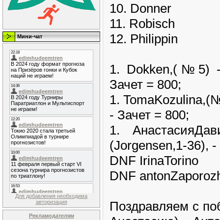
10. Donner
11. Robisch
12. Philippin
Мини-чат
1. Dokken,(№5)
Зачет = 800;
1. TomaKozulina,(
- Зачет = 800;
1. АнастасияД
(Jorgensen,1-36), -
DNF IrinaTorino
DNF antonZaporoz
Для добавления необходима
Поздравляем с по
авторизация
Рекламодателям