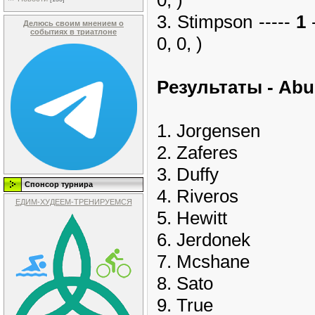
3. Stimpson -----
1
-
Делюсь своим мнением о
событиях в триатлоне
0, 0, )
Pезультаты - Abu
1. Jorgensen
2. Zaferes
3. Duffy
Спонсор турнира
4. Riveros
ЕДИМ-ХУДЕЕМ-ТРЕНИРУЕМСЯ
5. Hewitt
6. Jerdonek
7. Mcshane
8. Sato
9. True