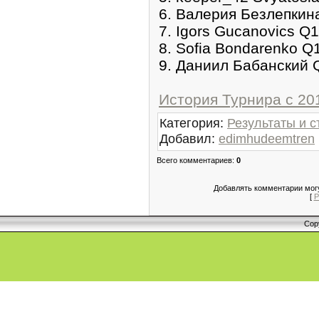
6. Валерия Безлепкин
7. Igors Gucanovics Q1
8. Sofia Bondarenko Q
9. Даниил Бабанский 
История Турнира с 201
Категория
:
Результаты и с
Добавил
:
edimhudeemtren
Всего комментариев
:
0
Добавлять комментарии могу
[
Р
Cop