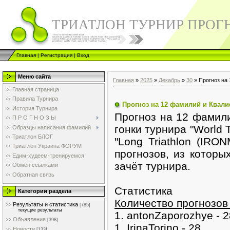
ТРИАТЛОН ТУРНИР ПРОГ
Главная
|
Регистрация
|
Вход
Меню сайта
Главная
»
2025
»
Декабрь
»
30
» Прогноз на 
Главная страница
Правила Турнира
Прогноз на 12 фамилий и Квали
История Турнира
Прогноз на 12 фамили
П Р О Г Н О З Ы
гонки турнира "World T
Образцы написания фамилий
Триатлон БЛОГ
"Long Triathlon (IRO
Триатлон Украина ФОРУМ
прогнозов, из котор
Едим-худеем-тренируемся
зачёт турнира.
Обмен ссылками
Обратная связь
Статистика
Категории раздела
Количество прогнозов 
Результаты и статистика
[785]
текущие результаты
1. antonZaporozhye - 2
Объявления
[398]
1. IrinaTorino - 28
Новости
[133]