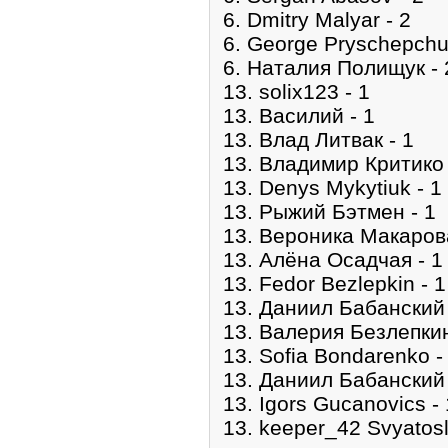
6. Dmitry Malyar - 2
6. George Pryschepchu
6. Наталия Полищук - 
13. solix123 - 1
13. Василий - 1
13. Влад Литвак - 1
13. Владимир Критико 
13. Denys Mykytiuk - 1
13. Рыжий Бэтмен - 1
13. Вероника Μакарова
13. Алёна Осадчая - 1
13. Fedor Bezlepkin - 1
13. Даниил Бабанский 
13. Валерия Безлепкин
13. Sofia Bondarenko -
13. Даниил Бабанский 
13. Igors Gucanovics - 
13. keeper_42 Svyatosl