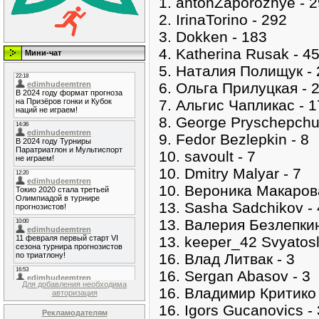
1. antonZaporozhye - 
2. IrinaTorino - 292
3. Dokken - 183
4. Katherina Rusak - 4
Мини-чат
5. Наталия Полищук - 
6. Ольга Прилуцкая - 
7. Альгис Чапликас - 1
8. George Pryschepchu
9. Fedor Bezlepkin - 8
10. savoult - 7
10. Dmitry Malyar - 7
10. Вероника Μакарова
13. Sasha Sadchikov - 
13. Валерия Безлепкин
13. keeper_42 Svyatosl
16. Влад Литвак - 3
16. Sergan Abasov - 3
Для добавления необходима
16. Владимир Критико 
авторизация
16. Igors Gucanovics - 
Рекламодателям