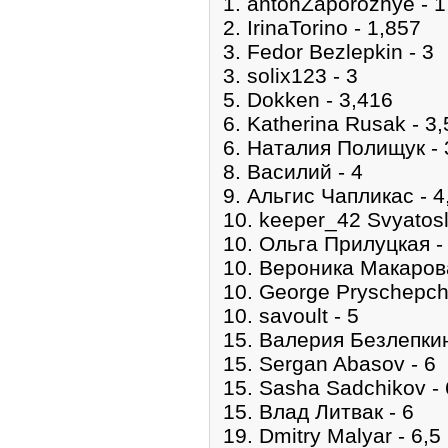
1. antonZaporozhye - 1
2. IrinaTorino - 1,857
3. Fedor Bezlepkin - 3
3. solix123 - 3
5. Dokken - 3,416
6. Katherina Rusak - 3,
6. Наталия Полищук - 
8. Василий - 4
9. Альгис Чапликас - 4
10. keeper_42 Svyatosl
10. Ольга Прилуцкая -
10. Вероника Μакарова
10. George Pryschepch
10. savoult - 5
15. Валерия Безлепкин
15. Sergan Abasov - 6
15. Sasha Sadchikov - 
15. Влад Литвак - 6
19. Dmitry Malyar - 6,5