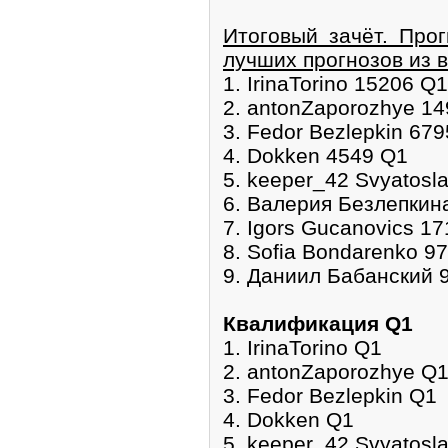
Итоговый зачёт. Про
лучших прогнозов из 
1. IrinaTorino 15206 Q1
2. antonZaporozhye 1
3. Fedor Bezlepkin 67
4. Dokken 4549 Q1
5. keeper_42 Svyatosl
6. Валерия Безлепкин
7. Igors Gucanovics 1
8. Sofia Bondarenko 9
9. Даниил Бабанский 
Квалификация Q1
1. IrinaTorino Q1
2. antonZaporozhye Q
3. Fedor Bezlepkin Q1
4. Dokken Q1
5. keeper_42 Svyatosl