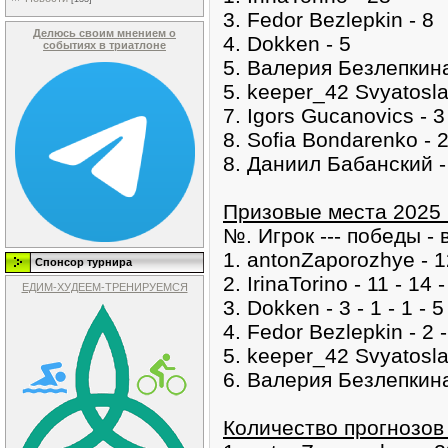
3. Fedor Bezlepkin - 8
Делюсь своим мнением о
4. Dokken - 5
событиях в триатлоне
5. Валерия Безлепкина
5. keeper_42 Svyatosla
7. Igors Gucanovics - 3
8. Sofia Bondarenko - 
8. Даниил Бабанский -
Призовые места 2025 
№. Игрок --- победы - 
1. antonZaporozhye - 12
Спонсор турнира
2. IrinaTorino - 11 - 14 -
ЕДИМ-ХУДЕЕМ-ТРЕНИРУЕМСЯ
3. Dokken - 3 - 1 - 1 - 5
4. Fedor Bezlepkin - 2 - 
5. keeper_42 Svyatoslav 
6. Валерия Безлепкина -
Количество прогнозов