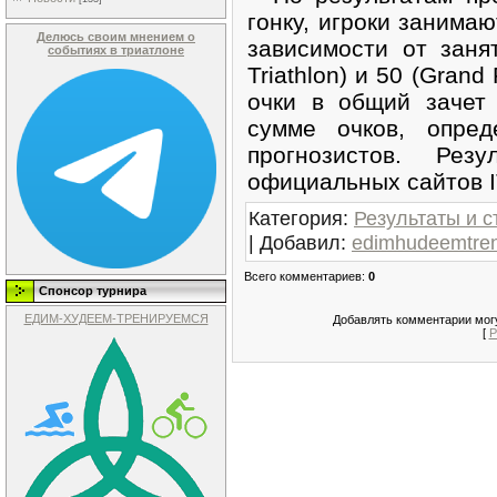
гонку, игроки занимаю
Делюсь своим мнением о
зависимости от заня
событиях в триатлоне
Triathlon) и 50 (Gran
очки в общий зачет 
сумме очков, опред
прогнозистов. Рез
официальных сайтов 
Категория
:
Результаты и с
|
Добавил
:
edimhudeemtre
Всего комментариев
:
0
Спонсор турнира
ЕДИМ-ХУДЕЕМ-ТРЕНИРУЕМСЯ
Добавлять комментарии могу
[
Р