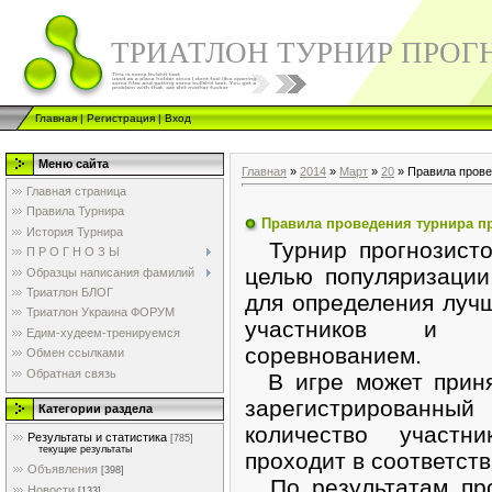
ТРИАТЛОН ТУРНИР ПРОГ
Главная
|
Регистрация
|
Вход
Меню сайта
Главная
»
2014
»
Март
»
20
» Правила прове
Главная страница
Правила Турнира
Правила проведения турнира пр
История Турнира
Турнир прогнозистов
П Р О Г Н О З Ы
целью популяризации
Образцы написания фамилий
Триатлон БЛОГ
для определения лучш
Триатлон Украина ФОРУМ
участников и яв
Едим-худеем-тренируемся
соревнованием.
Обмен ссылками
Обратная связь
В игре может приня
зарегистрированн
Категории раздела
количество участн
Результаты и статистика
[785]
текущие результаты
проходит в соответств
Объявления
[398]
По результатам про
Новости
[133]