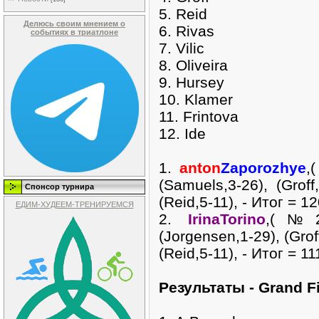
5. Reid
Делюсь своим мнением о
6. Rivas
событиях в триатлоне
7. Vilic
8. Oliveira
9. Hursey
10. Klamer
11. Frintova
12. Ide
1.
anton
Zaporozhye
,
(Samuels,3-26), (Groff,
Спонсор турнира
(Reid,5-11), - Итог = 12
ЕДИМ-ХУДЕЕМ-ТРЕНИРУЕМСЯ
2.
IrinaTorino
,(№
(Jorgensen,1-29), (Groff
(Reid,5-11), - Итог = 11
Pезультаты - Grand F