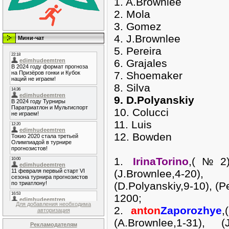
1. A.Brownlee
2. Mola
3. Gomez
4. J.Brownlee
Мини-чат
5. Pereira
6. Grajales
7. Shoemaker
8. Silva
9. D.Polyanskiy
10. Colucci
11. Luis
12. Bowden
1.
IrinaTorino
,(№2
(J.Brownlee,4-20), 
(D.Polyanskiy,9-10), (Pe
1200;
Для добавления необходима
2.
anton
Zaporozhye
авторизация
(A.Brownlee,1-31), (J
Рекламодателям