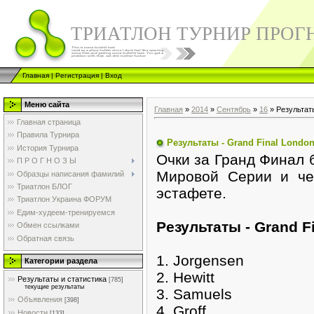
ТРИАТЛОН ТУРНИР ПРОГ
Главная
|
Регистрация
|
Вход
Меню сайта
Главная
»
2014
»
Сентябрь
»
16
» Pезультаты
Главная страница
Правила Турнира
Pезультаты - Grand Final London
История Турнира
Очки за Гранд Финал 
П Р О Г Н О З Ы
Мировой Серии и че
Образцы написания фамилий
Триатлон БЛОГ
эстафете.
Триатлон Украина ФОРУМ
Едим-худеем-тренируемся
Pезультаты - Grand F
Обмен ссылками
Обратная связь
1. Jorgensen
Категории раздела
2. Hewitt
Результаты и статистика
[785]
текущие результаты
3. Samuels
Объявления
[398]
4. Groff
Новости
[133]