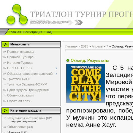
ТРИАТЛОН ТУРНИР ПРОГ
Главная
|
Регистрация
|
Вход
Меню сайта
Главная
»
2013
»
Апрель
»
7
» Окланд. Резу
Главная страница
Правила Турнира
Окланд. Результаты
История Турнира
С 5 на 
П Р О Г Н О З Ы
Зеланд
Образцы написания фамилий
Триатлон БЛОГ
Мировой
Триатлон Украина ФОРУМ
участия 
Едим-худеем-тренируемся
что перв
Обмен ссылками
Обратная связь
предска
прогнозировано, поб
Категории раздела
У мужчин это испане
Результаты и статистика
[785]
текущие результаты
немка Анне Хауг.
Объявления
[398]
Новости
[133]