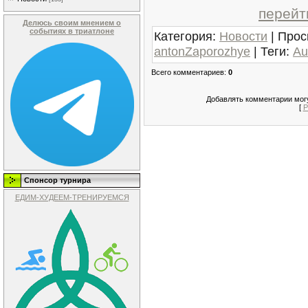
перейт
Делюсь своим мнением о
событиях в триатлоне
Категория
:
Новости
|
Прос
antonZaporozhye
|
Теги
:
Au
Всего комментариев
:
0
Добавлять комментарии могу
[
Р
Спонсор турнира
ЕДИМ-ХУДЕЕМ-ТРЕНИРУЕМСЯ