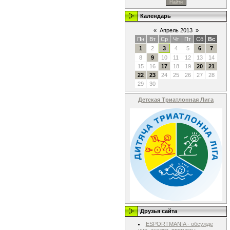
Календарь
«
Апрель 2013
»
Пн
Вт
Ср
Чт
Пт
Сб
Вс
1
2
3
4
5
6
7
8
9
10
11
12
13
14
15
16
17
18
19
20
21
22
23
24
25
26
27
28
29
30
Детская Триатлонная Лига
Друзья сайта
ESPORTMANIA - обсужде