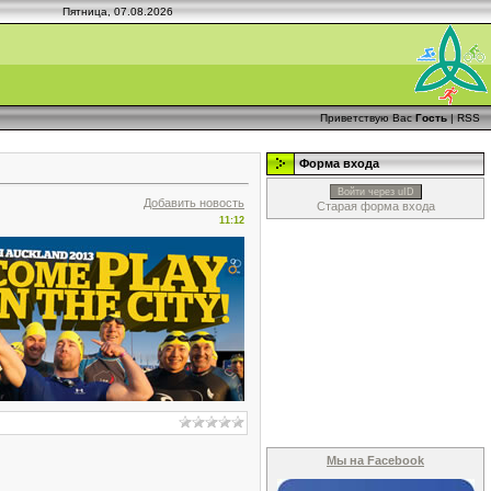
Пятница, 07.08.2026
Приветствую Вас
Гость
|
RSS
Форма входа
Войти через uID
Добавить новость
Старая форма входа
11:12
Мы на Facebook