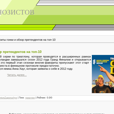
НОЗИСТОВ
иты гонки и обзор претендентов на топ-10
р претендентов на топ-10
й серии по триатлону, которая проводятся в расширенных рамках
еландии завершался сезон 2012 года Гранд Финалом и открывается
- это первый этап сезона
и многие фавориты пропускают этот старт -
 места в финишном протоколе предостаточно.
 немка Анна Хауг, которая заявила о себе в 2012 году.
Читать далее...
ntonZaporozhye
|
Теги
:
триатлон
|
Рейтинг
:
0.0
/
0