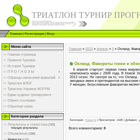
ТРИАТЛОН ТУРНИР ПРОГ
Главная
|
Регистрация
|
Вход
Меню сайта
Главная
»
2013
»
Апрель
»
3
» Окланд. Фавор
Главная страница
Правила Турнира
Окланд. Фавориты гонки и обзо
История Турнира
6 апреля стартует первая гонка мирово
П Р О Г Н О З Ы
чемпионата мира с 2009 года. В Новой З
2013 сезон. Не смотря на то, что Окланд 
Образцы написания фамилий
звездных имен и претендентов на высокие
Триатлон БЛОГ
У женщин, безусловным фаворитом является
Триатлон Украина ФОРУМ
Едим-худеем-тренируемся
Обмен ссылками
Обратная связь
Категории раздела
Категория
:
Новости
|
Просмотров
: 1446 |
Добавил
:
a
Результаты и статистика
[785]
Всего комментариев
:
0
текущие результаты
Объявления
[398]
Новости
[133]