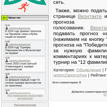
сеть.
Также, можно подать
странице
Вконтакте
и
Мини-чат
прогноз
голосование.
Вконта
подавать прогноз 
(нажимаем на кнопку 
прогноза на "Победит
за нужную фамили
комментариях к мате
турнир на "12 фамилий
Категория
:
Объявления
|
antonZaporozhye
|
Рейтинг
Всего комментариев
:
0
Добавлять комментарии могу
[
Р
Для добавления необходима
авторизация
Рекламодателям