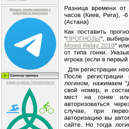
Разница времени о
Делюсь своим мнением о
событиях в триатлоне
часов (Киев, Рига), -
(Астана)
Как поставить прогн
"
ПРОГНОЗЫ
", выбира
Mixed Relay 2019
" или
от типа гонки. Указ
игрока (если в первый
Для регистрации нео
После регистрации
Спонсор турнира
логином, нажимаем "
ЕДИМ-ХУДЕЕМ-ТРЕНИРУЕМСЯ
свой номер, и соста
мест на гонке ил
авторизоваться чере
случае, при перв
авторизацию вы авто
сайте. Но тогда лог