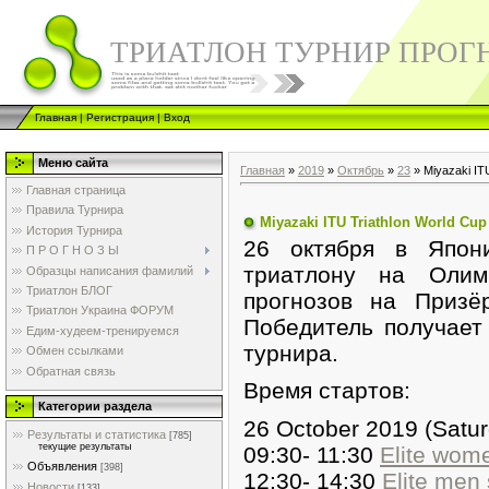
ТРИАТЛОН ТУРНИР ПРОГ
Главная
|
Регистрация
|
Вход
Меню сайта
Главная
»
2019
»
Октябрь
»
23
» Miyazaki IT
Главная страница
Правила Турнира
Miyazaki ITU Triathlon World Cu
История Турнира
26 октября в Япон
П Р О Г Н О З Ы
триатлону на Олим
Образцы написания фамилий
Триатлон БЛОГ
прогнозов на Призё
Триатлон Украина ФОРУМ
Победитель получает
Едим-худеем-тренируемся
турнира.
Обмен ссылками
Обратная связь
Время стартов:
Категории раздела
26 October 2019 (Satu
Результаты и статистика
[785]
текущие результаты
09:30- 11:30
Elite wome
Объявления
[398]
12:30- 14:30
Elite men 
Новости
[133]