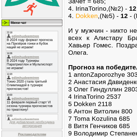
Зачет = 685;
4. IrinaTorino,(№2) -
12
4.
Dokken
,(№5) -
12
- (
Мини-чат
И у мужчин - никто н
всех к Алистару Бр
Хавьер Гомес. Поздр
Олега.
Прогноз на победите
1 antonZaporozhye 30
2 Анастасия Давиденк
3 Олег Гиндуллин 280
4 IrinaTorino 2537
5 Dokken 2118
6 Антон Витолин 800
7 Toma Kozulina 685
Для добавления необходима
8 Витя Генчиков 685
авторизация
9 Володимир Степане
Рекламодателям