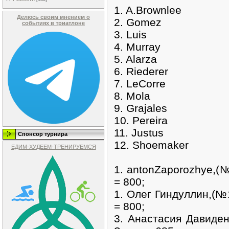
1. A.Brownlee
Делюсь своим мнением о
2. Gomez
событиях в триатлоне
3. Luis
4. Murray
5. Alarza
6. Riederer
7. LeCorre
8. Mola
9. Grajales
10. Pereira
11. Justus
Спонсор турнира
12. Shoemaker
ЕДИМ-ХУДЕЕМ-ТРЕНИРУЕМСЯ
1. antonZaporozhye,(
= 800;
1. Олег Гиндуллин,(№
= 800;
3. Анастасия Давиде