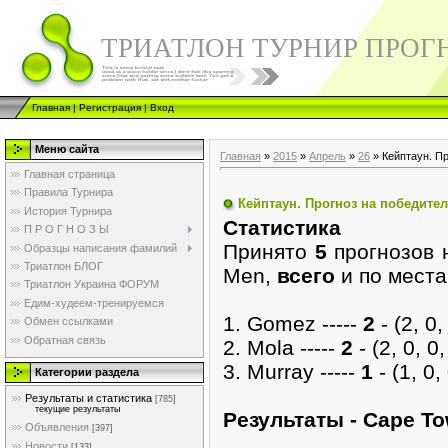
ТРИАТЛОН ТУРНИР ПРОГ
Главная
|
Регистрация
|
Вход
Меню сайта
Главная
»
2015
»
Апрель
»
26
» Кейптаун. П
Главная страница
Правила Турнира
Кейптаун. Прогноз на победите
История Турнира
Cтатистика
П Р О Г Н О З Ы
Принято
5
прогнозов 
Образцы написания фамилий
Триатлон БЛОГ
Men,
всего
и по места
Триатлон Украина ФОРУМ
Едим-худеем-тренируемся
1. Gomez -----
2
- (2, 0, 
Обмен ссылками
Обратная связь
2. Mola -----
2
- (2, 0, 0,
3. Murray -----
1
- (1, 0, 
Категории раздела
Результаты и статистика
[785]
текущие результаты
Pезультаты - Cape To
Объявления
[397]
Новости
[133]