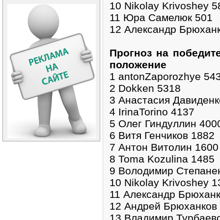
10 Nikolay Krivoshey 5
11 Юра Самелюк 501
12 Александр Брюхан
Прогноз на победите
положение
1 antonZaporozhye 54
2 Dokken 5318
3 Анастасия Давиденк
4 IrinaTorino 4137
5 Олег Гиндуллин 400
6 Витя Генчиков 1882
7 Антон Витолин 1600
8 Toma Kozulina 1485
9 Володимир Степане
10 Nikolay Krivoshey 
11 Александр Брюханк
12 Андрей Брюханков
13 Владимир Турбаев