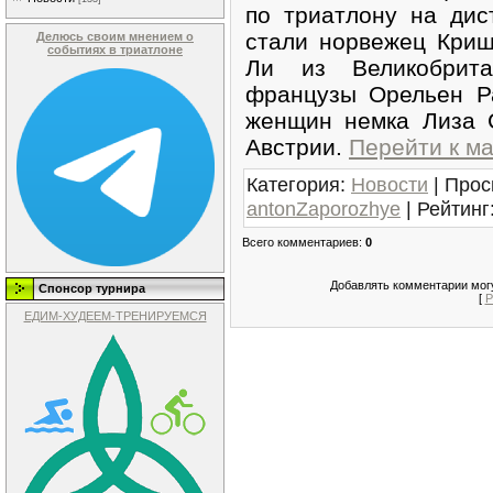
по триатлону на дис
стали норвежец Кри
Делюсь своим мнением о
событиях в триатлоне
Ли из Великобрит
французы Орельен Р
женщин немка Лиза 
Австрии.
Перейти к ма
Категория
:
Новости
|
Прос
antonZaporozhye
|
Рейтинг
Всего комментариев
:
0
Добавлять комментарии могу
Спонсор турнира
[
Р
ЕДИМ-ХУДЕЕМ-ТРЕНИРУЕМСЯ