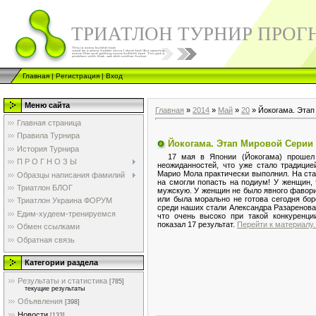
ТРИАТЛОН ТУРНИР ПРОГ
Главная
|
Регистрация
|
Вход
Меню сайта
Главная
»
2014
»
Май
»
20
» Йокогама. Этап
Главная страница
Правила Турнира
Йокогама. Этап Мировой Серии 
История Турнира
17 мая в Японии (Йокогама) прошел т
П Р О Г Н О З Ы
неожиданностей, что уже стало традицие
Марио Мола практически выполнил. На ста
Образцы написания фамилий
на смогли попасть на подиум! У женщин,
Триатлон БЛОГ
мужскую. У женщин не было явного фавори
или была морально не готова сегодня бор
Триатлон Украина ФОРУМ
среди наших стали Александра Разаренова
Едим-худеем-тренируемся
что очень высоко при такой конкуренци
показал 17 результат.
Перейти к материалу..
Обмен ссылками
Обратная связь
Категории раздела
Результаты и статистика
[785]
текущие результаты
Объявления
[398]
Новости
[133]