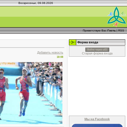
Воскресенье, 09.08.2026
Приветствую Вас
Гость
|
RSS
Форма входа
Войти через uID
Добавить новость
Старая форма входа
18:08
Мы на Facebook