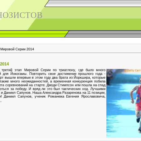
НОЗИСТОВ
 Мировой Серии 2014
2014
ретий этап Мировой Серии по триатлону, где было много
й для Йокогамы. Повторить свое достижение прошлого года -
рт вышли впервые в этом году два брата из Йоркшира, которые
 также много неожиданностей, а временная конкуренция побила
та соревнований на старте. Джоди Стимпсон или пошла на спад
оться за победу. И вряд ли это был тактических ход. Лучшими
 и Даниил Сапунов. Наша Александра Разаренова на 11 позиции,
и! Даниил Сапунов, ученик Романюка Евгения Ярославовича,
.