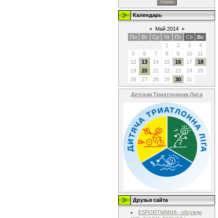
Календарь
«
Май 2014
»
Пн
Вт
Ср
Чт
Пт
Сб
Вс
1
2
3
4
5
6
7
8
9
10
11
12
13
14
15
16
17
18
19
20
21
22
23
24
25
26
27
28
29
30
31
Детская Триатлонная Лига
Друзья сайта
ESPORTMANIA - обсужде