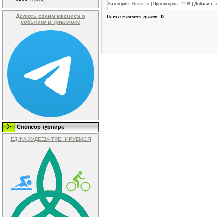
Категория
:
Новости
|
Просмотров
: 1209 |
Добавил
:
a
Делюсь своим мнением о
Всего комментариев
:
0
событиях в триатлоне
Спонсор турнира
ЕДИМ-ХУДЕЕМ-ТРЕНИРУЕМСЯ