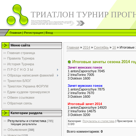
ТРИАТЛОН ТУРНИР ПРОГ
Главная
|
Регистрация
|
Вход
Меню сайта
Главная
»
2014
»
Сентябрь
»
16
» Итоговые 
Главная страница
Правила Турнира
Итоговые зачеты сезона 2014 го
История Турнира
Зачет женских гонок
П Р О Г Н О З Ы
1 antonZaporozhye 7045
2 IrinaTorino 7005
Образцы написания фамилий
3 Dokken 1600
Триатлон БЛОГ
Зачет мужских гонок
Триатлон Украина ФОРУМ
1 antonZaporozhye 7875
Едим-худеем-тренируемся
2 IrinaTorino 7670
3 Dokken 1600
Обмен ссылками
Обратная связь
Итоговый зачет 2014
1 antonZaporozhye 14920
2 IrinaTorino 14675
Категории раздела
3 Dokken 3200
Результаты и статистика
Категория
:
Результаты и статистика
|
Просмотров
: 
[785]
0.0
/
0
текущие результаты
Объявления
[398]
Всего комментариев
:
0
Новости
[133]