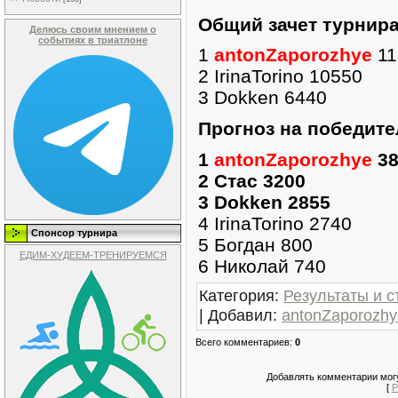
Общий зачет турнир
Делюсь своим мнением о
событиях в триатлоне
1
antonZaporozhye
11
2 IrinaTorino 10550
3 Dokken 6440
П
рогноз на победите
1
antonZaporozhye
38
2 Стас 3200
3 Dokken 2855
4 IrinaTorino 2740
Спонсор турнира
5 Богдан 800
ЕДИМ-ХУДЕЕМ-ТРЕНИРУЕМСЯ
6 Николай 740
Категория
:
Результаты и с
|
Добавил
:
antonZaporozhy
Всего комментариев
:
0
Добавлять комментарии могу
[
Р