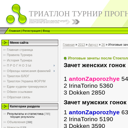
ТРИАТЛОН ТУРНИР ПРОГ
Главная
|
Регистрация
|
Вход
Меню сайта
Главная
»
2013
»
Август
»
26
» Итоговые зач
Главная страница
Правила Турнира
Итоговые зачеты после Стокго
История Турнира
Зачет женских гонок
П Р О Г Н О З Ы
Образцы написания фамилий
Триатлон БЛОГ
1
antonZaporozhye
54
Триатлон Украина ФОРУМ
2 IrinaTorino 5360
Едим-худеем-тренируемся
3 Dokken 2850
Обмен ссылками
Обратная связь
Зачет мужских гоно
Категории раздела
1
antonZaporozhye
63
Результаты и статистика
[785]
текущие результаты
2 IrinaTorino 5190
Объявления
[398]
3 Dokken 3590
Новости
[133]