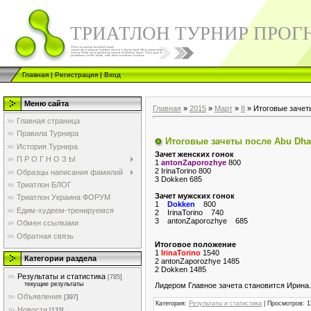
ТРИАТЛОН ТУРНИР ПРОГ
Главная
|
Регистрация
|
Вход
Меню сайта
Главная
»
2015
»
Март
»
8
» Итоговые зачет
Главная страница
Правила Турнира
Итоговые зачеты после Abu Dha
История Турнира
Зачет женских гонок
П Р О Г Н О З Ы
1
antonZaporozhye
800
2 IrinaTorino 800
Образцы написания фамилий
3 Dokken 685
Триатлон БЛОГ
Зачет мужских гонок
Триатлон Украина ФОРУМ
1
Dokken
800
Едим-худеем-тренируемся
2 IrinaTorino 740
3 antonZaporozhye 685
Обмен ссылками
Обратная связь
Итоговое положение
1
IrinaTorino
1540
Категории раздела
2 antonZaporozhye 1485
2 Dokken 1485
Результаты и статистика
[785]
текущие результаты
Лидером Главное зачета становится Ирина
Объявления
[397]
Категория
:
Результаты и статистика
|
Просмотров
: 
Новости
[133]