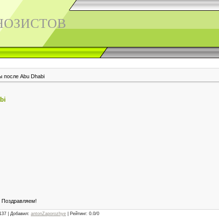
НОЗИСТОВ
ы после Abu Dhabi
bi
. Поздравляем!
1137 |
Добавил
:
antonZaporozhye
|
Рейтинг
:
0.0
/
0