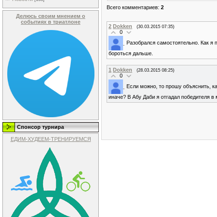
Всего комментариев
:
2
Делюсь своим мнением о
событиях в триатлоне
2
Dokken
(30.03.2015 07:35)
0
Разобрался самостоятельно. Как я п
бороться дальше.
1
Dokken
(28.03.2015 08:25)
0
Если можно, то прошу объяснить, к
иначе? В Абу Даби я отгадал победителя в 
Спонсор турнира
ЕДИМ-ХУДЕЕМ-ТРЕНИРУЕМСЯ