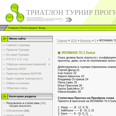
ТРИАТЛОН ТУРНИР ПРОГ
Главная
|
Регистрация
|
Вход
Меню сайта
Главная
»
2018
»
Февраль
»
5
» IRONMAN 70
Главная страница
Правила Турнира
IRONMAN 70.3 Dubai
История Турнира
Гонка должна была играться с коэффициен
П Р О Г Н О З Ы
прогнозы, даже, если не опубликован анонс
Образцы написания фамилий
Дебютировали в турнире (присвоены номер
Триатлон БЛОГ
Сергей Дрозд 21
Ivan Ivanov 22
Триатлон Украина ФОРУМ
Кирилл Шмыголь 23
Едим-худеем-тренируемся
Владимир Остриков 24
Olena Lipiec 25
Обмен ссылками
Илья Прасолов 26
Обратная связь
Sasha Sadchikov 27
Oleksii Astafiev 28
Категории раздела
Cтатистика Прогноз на Призёров гонки
Принято
2
прогнозов на IRONMAN 70.3 Dub
Результаты и статистика
[785]
текущие результаты
1. Haug -----
2
- (2, 0, 0)
2. Salthouse -----
2
- (0, 2, 0)
Объявления
[398]
3. Kaye -----
1
- (0, 0, 1)
Новости
[133]