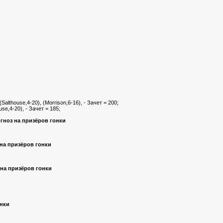
n
(Salthouse,4-20), (Morrison,6-16), - Зачет = 200;
use,4-20), - Зачет = 185;
гноз на призёров гонки
на призёров гонки
 на призёров гонки
онки