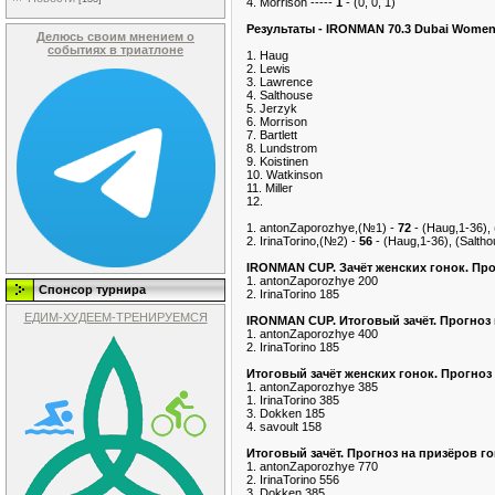
4. Morrison -----
1
- (0, 0, 1)
Pезультаты - IRONMAN 70.3 Dubai Wome
Делюсь своим мнением о
событиях в триатлоне
1. Haug
2. Lewis
3. Lawrence
4. Salthouse
5. Jerzyk
6. Morrison
7. Bartlett
8. Lundstrom
9. Koistinen
10. Watkinson
11. Miller
12.
1. antonZaporozhye,(№1) -
72
- (Haug,1-36), 
2. IrinaTorino,(№2) -
56
- (Haug,1-36), (Saltho
IRONMAN CUP. Зачёт женских гонок. Про
1. antonZaporozhye 200
Спонсор турнира
2. IrinaTorino 185
ЕДИМ-ХУДЕЕМ-ТРЕНИРУЕМСЯ
IRONMAN CUP. Итоговый зачёт. Прогноз 
1. antonZaporozhye 400
2. IrinaTorino 185
Итоговый зачёт женских гонок. Прогноз
1. antonZaporozhye 385
1. IrinaTorino 385
3. Dokken 185
4. savoult 158
Итоговый зачёт. Прогноз на призёров г
1. antonZaporozhye 770
2. IrinaTorino 556
3. Dokken 385