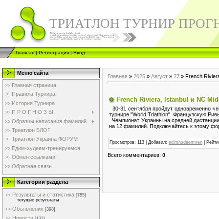
ТРИАТЛОН ТУРНИР ПРОГ
Главная
|
Регистрация
|
Вход
Меню сайта
Главная
»
2025
»
Август
»
27
» French Riviera
Главная страница
Правила Турнира
French Riviera, Istanbul и NC Mi
История Турнира
30-31 сентября пройдут одновременно чем
П Р О Г Н О З Ы
турнире "World Triathlon". Французскую Ри
Чемпионат Украины на средней дистанции (1
Образцы написания фамилий
на 12 фамилий. Подключайтесь к этому фо
Триатлон БЛОГ
Триатлон Украина ФОРУМ
Просмотров
: 113 |
Добавил
:
edimhudeemtren
|
Рейти
Едим-худеем-тренируемся
Всего комментариев
:
0
Обмен ссылками
Обратная связь
Категории раздела
Результаты и статистика
[785]
текущие результаты
Объявления
[398]
Новости
[133]