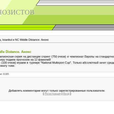
НОЗИСТОВ
, Istanbul и NC Middle Distance. Анонс
ddle Distance. Анонс
пионская серия на дистанции спринт (750 очков) и чемпионат Европы на стандартной
вьеру подаем прогнозом на 12 фамилий!
00 очков) играем в турнире "National Multisport Cup". Только абсолютный зачет среди
рмату тоже.
нг
:
0.0
/
0
Добавлять комментарии могут только зарегистрированные пользователи.
[
Регистрация
|
Вход
]