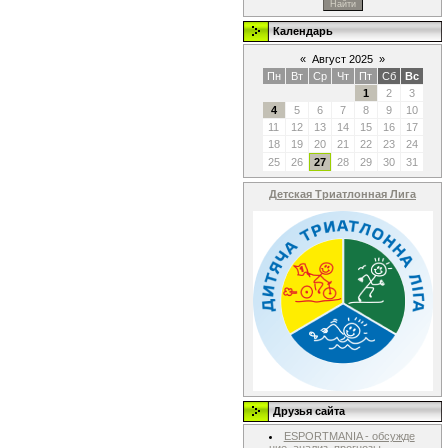
Календарь
«
Август 2025
»
Пн
Вт
Ср
Чт
Пт
Сб
Вс
1
2
3
4
5
6
7
8
9
10
11
12
13
14
15
16
17
18
19
20
21
22
23
24
25
26
27
28
29
30
31
Детская Триатлонная Лига
Друзья сайта
ESPORTMANIA - обсужде