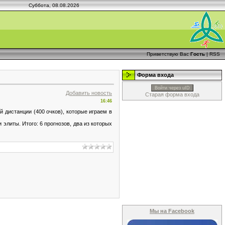
Суббота, 08.08.2026
Приветствую Вас
Гость
|
RSS
Форма входа
Войти через uID
Добавить новость
Старая форма входа
16:46
 дистанции (400 очков), которые играем в
 элиты. Итого: 6 прогнозов, два из которых
Мы на Facebook