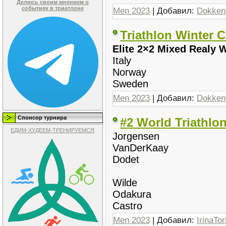
Делюсь своим мнением о
событиях в триатлоне
Men 2023
| Добавил:
Dokken
Triathlon Winter
Elite 2×2 Mixed Realy W
Italy
Norway
Sweden
Men 2023
| Добавил:
Dokken
Спонсор турнира
#2 World Triathl
ЕДИМ-ХУДЕЕМ-ТРЕНИРУЕМСЯ
Jorgensen
VanDerKaay
Dodet
Wilde
Odakura
Castro
Men 2023
| Добавил:
IrinaTor