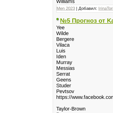
Williams
Men 2023
| Добавил:
IrinaTor
№5 Прогноз от Ka
Yee
Wilde
Bergere
Vilaca
Luis
Iden
Murray
Messias
Serrat
Geens
Studer
Pevtsov
https://www.facebook.c
Taylor-Brown