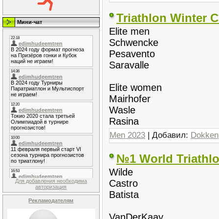
Triathlon Winter
Мини-чат
Elite men
Schwencke
Pesavento
Saravalle
Elite women
Mairhofer
Wasle
Rasina
Men 2023
| Добавил:
Dokken
№1 World Triathl
Wilde
Для добавления необходима
Castro
авторизация
Batista
Рекламодателям
VanDerKaay