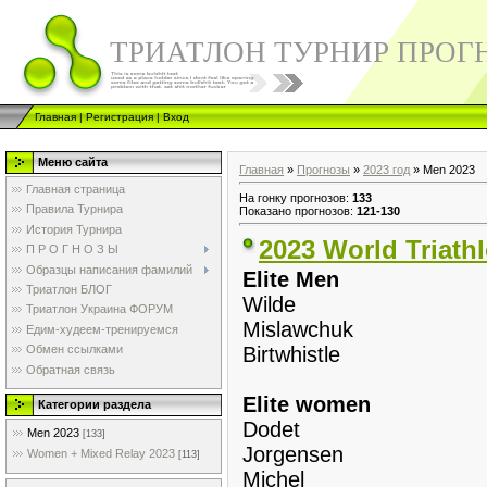
ТРИАТЛОН ТУРНИР ПРОГ
Главная
|
Регистрация
|
Вход
Меню сайта
Главная
»
Прогнозы
»
2023 год
» Men 2023
Главная страница
На гонку прогнозов
:
133
Правила Турнира
Показано прогнозов
:
121-130
История Турнира
2023 World Triath
П Р О Г Н О З Ы
Образцы написания фамилий
Elite Men
Триатлон БЛОГ
Wilde
Триатлон Украина ФОРУМ
Mislawchuk
Едим-худеем-тренируемся
Обмен ссылками
Birtwhistle
Обратная связь
Elite women
Категории раздела
Dodet
Men 2023
[133]
Jorgensen
Women + Mixed Relay 2023
[113]
Michel