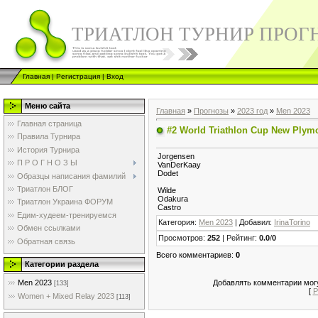
ТРИАТЛОН ТУРНИР ПРОГ
Главная
|
Регистрация
|
Вход
Меню сайта
Главная
»
Прогнозы
»
2023 год
»
Men 2023
Главная страница
#2 World Triathlon Cup New Plym
Правила Турнира
История Турнира
Jorgensen
П Р О Г Н О З Ы
VanDerKaay
Dodet
Образцы написания фамилий
Триатлон БЛОГ
Wilde
Odakura
Триатлон Украина ФОРУМ
Castro
Едим-худеем-тренируемся
Категория
:
Men 2023
|
Добавил
:
IrinaTorino
Обмен ссылками
Просмотров
:
252
|
Рейтинг
:
0.0
/
0
Обратная связь
Всего комментариев
:
0
Категории раздела
Добавлять комментарии могу
Men 2023
[133]
[
Р
Women + Mixed Relay 2023
[113]