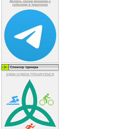
Делюсь своим мнением о
событиях в триатлоне
Спонсор турнира
ЕДИМ-ХУДЕЕМ-ТРЕНИРУЕМСЯ