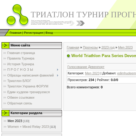
ТРИАТЛОН ТУРНИР ПРОГ
Главная
|
Регистрация
|
Вход
Меню сайта
Главная
»
Прогнозы
»
2023 год
»
Men 2023
Главная страница
World Triathlon Para Series Devo
Правила Турнира
История Турнира
Голосование Девенпорт
П Р О Г Н О З Ы
Категория
:
Men 2023
|
Добавил
:
edimhudeem
Образцы написания фамилий
Просмотров
:
234
|
Рейтинг
:
0.0
/
0
Триатлон БЛОГ
Триатлон Украина ФОРУМ
Всего комментариев
:
0
Едим-худеем-тренируемся
Обмен ссылками
Обратная связь
Категории раздела
Men 2023
[133]
Women + Mixed Relay 2023
[113]